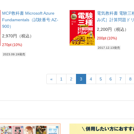
MCP教科書 Microsoft Azure
電気教科書 電験三
Fundamentals（試験番号:AZ-
み式］計算問題ドリ
900）
2,200円（税込）
2,970円（税込）
200pt (10%)
270pt (10%)
2017.12.13発売
2023.09.19発売
«
1
2
3
4
5
6
7
8