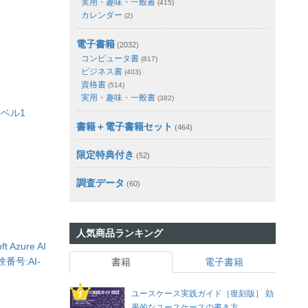
実用・趣味・一般書
(415)
カレンダー
(2)
電子書籍
(2032)
コンピュータ書
(817)
ビジネス書
(403)
資格書
(514)
実用・趣味・一般書
(382)
レベル1
書籍＋電子書籍セット
(464)
限定特典付き
(52)
調査データ
(60)
人気商品ランキング
 Azure AI
験番号:AI-
書籍
電子書籍
ユースケース実践ガイド［復刻版］ 効
果的なユースケースの書き方