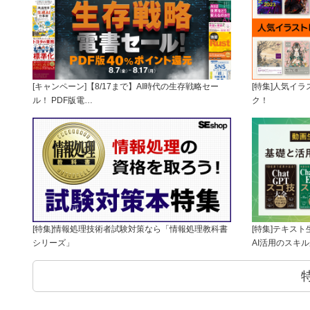
[キャンペーン]【8/17まで】AI時代の生存戦略セー
[特集]人気イ
ル！ PDF版電…
ク！
[特集]情報処理技術者試験対策なら「情報処理教科書
[特集]テキス
シリーズ」
AI活用のスキ