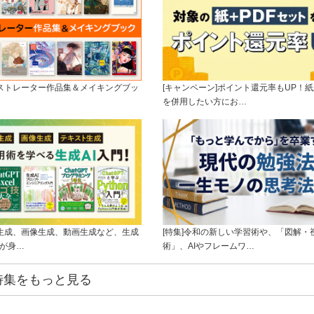
ラストレーター作品集＆メイキングブッ
[キャンペーン]ポイント還元率もUP！紙
を併用したい方にお…
ト生成、画像生成、動画生成など、生成
[特集]令和の新しい学習術や、「図解・
ルが身…
術」、AIやフレームワ…
特集をもっと見る