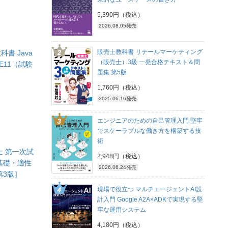
5,390円（税込）
2026.08.05発売
販売士教科書 リテールマーケティング
書 Java
（販売士）3級 一発合格テキスト＆問
SE11（試験
題集 第5版
1,760円（税込）
2025.06.16発売
エンジニアのための自己管理入門 堅牢
でスケーラブルな働き方を構築する技
術
士 第一次試
2,948円（税込）
基礎・適性
2026.06.24発売
第3版］
現場で役立つ マルチエージェントAI設
計入門 Google A2A×ADKで実現する堅
牢な運用システム
4,180円（税込）