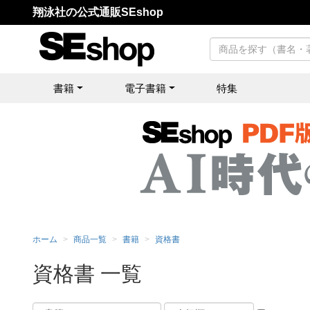
翔泳社の公式通販SEshop
書籍
電子書籍
特集
ホーム
商品一覧
書籍
資格書
資格書 一覧