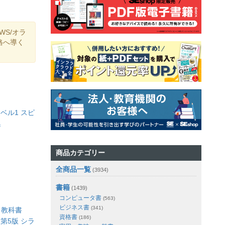
WS/オラ
格へ導く
Cレベル1 スピ
集
商品カテゴリー
全商品一覧
(3934)
書籍
(1439)
コンピュータ書
(563)
ビジネス書
(341)
ト教科書
資格書
(186)
on 第5版 シラ