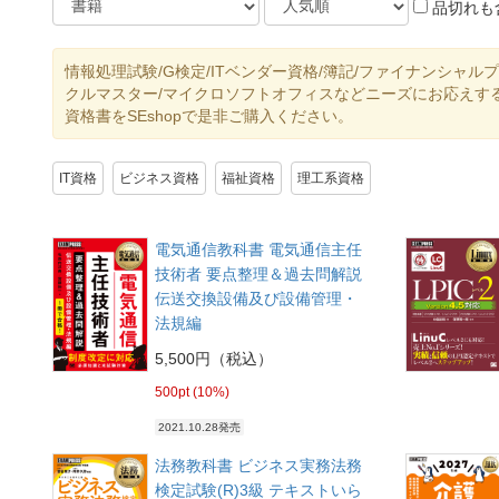
品切れも
情報処理試験/G検定/ITベンダー資格/簿記/ファイナンシャルプ
クルマスター/マイクロソフトオフィスなどニーズにお応えす
資格書をSEshopで是非ご購入ください。
IT資格
ビジネス資格
福祉資格
理工系資格
電気通信教科書 電気通信主任
技術者 要点整理＆過去問解説
伝送交換設備及び設備管理・
法規編
5,500円（税込）
500pt (10%)
2021.10.28発売
法務教科書 ビジネス実務法務
検定試験(R)3級 テキストいら