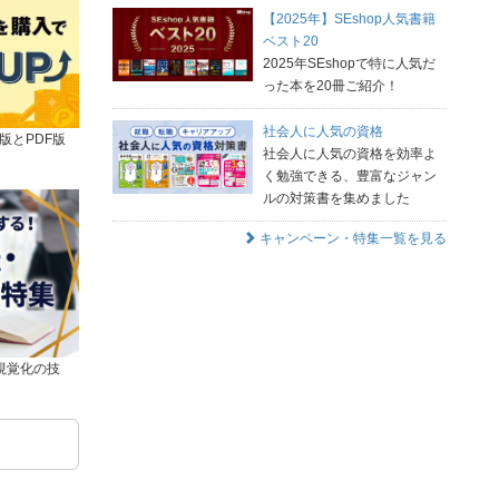
【2025年】SEshop人気書籍
ベスト20
2025年SEshopで特に人気だ
った本を20冊ご紹介！
社会人に人気の資格
版とPDF版
社会人に人気の資格を効率よ
く勉強できる、豊富なジャン
ルの対策書を集めました
キャンペーン・特集一覧を見る
視覚化の技