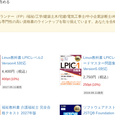
含める
ランナー（FP）/福祉/工学/建築土木/宅建/電気工事士/中小企業診断士/A
る専門性の高い資格書のラインナップを取り揃えています。あなたを合
Linux教科書 LPICレベル2
Linux教科書 LPI
Version4.5対応
ードマスター問題
Version5.0対応
4,400円（税込）
2,750円（税込）
400pt (10%)
250pt (10%)
2017.05.11発売
2019.09.11発売
福祉教科書 介護福祉士 完全合
ソフトウェアテス
格テキスト 2027年版
JSTQB Foundati