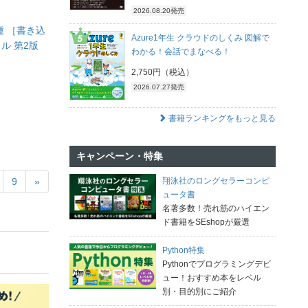
2026.08.20発売
種 ［書き込
Azure1年生 クラウドのしくみ 図解で
ル 第2版
わかる！会話でまなべる！
2,750円（税込）
2026.07.27発売
書籍ランキングをもっと見る
キャンペーン・特集
9
»
翔泳社のロングセラーコンピ
ュータ書
名著多数！売れ筋のハイエン
ド書籍をSEshopが厳選
Python特集
Pythonでプログラミングデビ
ュー！おすすめ本をレベル
別・目的別にご紹介