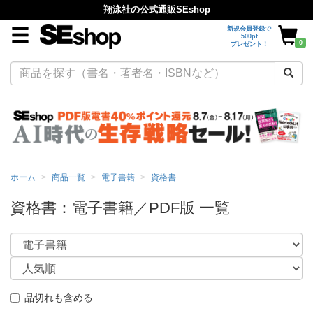
翔泳社の公式通販SEshop
新規会員登録で
500pt
0
プレゼント！
ホーム
商品一覧
電子書籍
資格書
資格書：電子書籍／PDF版 一覧
品切れも含める