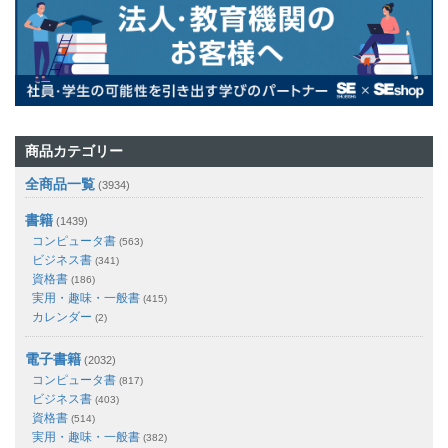
商品カテゴリー
全商品一覧
(3934)
書籍
(1439)
コンピュータ書
(563)
ビジネス書
(341)
資格書
(186)
実用・趣味・一般書
(415)
カレンダー
(2)
電子書籍
(2032)
コンピュータ書
(817)
ビジネス書
(403)
資格書
(514)
実用・趣味・一般書
(382)