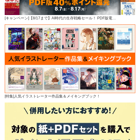
[キャンペーン]【8/17まで】AI時代の生存戦略セール！ PDF版電…
[特集]人気イラストレーター作品集＆メイキングブック！