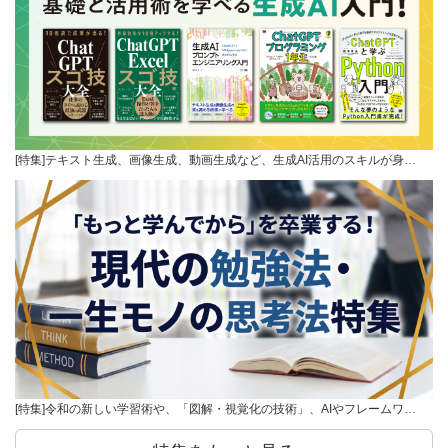
[特集]テキスト生成、画像生成、動画生成など、生成AI活用のスキルが身…
[特集]令和の新しい学習術や、「図解・視覚化の技術」、AIやフレームワ…