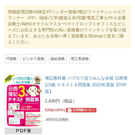
情報処理試験/G検定/ITベンダー資格/簿記/ファイナンシャルプ
ランナー（FP）/福祉/工学/建築土木/宅建/電気工事士/中小企業
診断士/AWS/オラクルマスター/マイクロソフトオフィスなどニ
ーズにお応えする専門性の高い資格書のラインナップを取り揃
えています。あなたを合格へ導く資格書をSEshopで是非ご購
入ください。
IT資格
ビジネス資格
福祉資格
理工系資格
簿記教科書 パブロフ流でみんな合格 日商簿
記3級 テキスト＆問題集 2023年度版【PDF
版】
1,430円（税込）
520pt (40%)
?
生存戦略セール！
2023.02.22発売