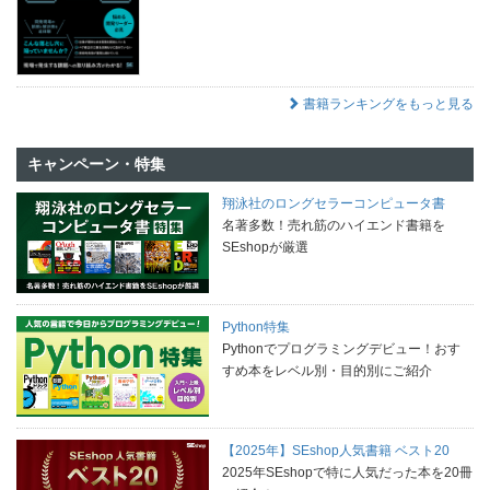
書籍ランキングをもっと見る
キャンペーン・特集
翔泳社のロングセラーコンピュータ書
名著多数！売れ筋のハイエンド書籍を
SEshopが厳選
Python特集
Pythonでプログラミングデビュー！おす
すめ本をレベル別・目的別にご紹介
【2025年】SEshop人気書籍 ベスト20
2025年SEshopで特に人気だった本を20冊