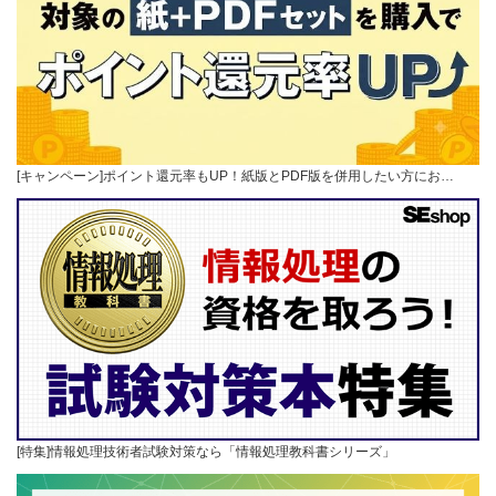
[キャンペーン]ポイント還元率もUP！紙版とPDF版を併用したい方にお…
[特集]情報処理技術者試験対策なら「情報処理教科書シリーズ」