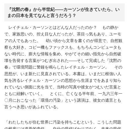
『沈黙の春』から半世紀――カーソンが生きていたら、い
まの日本を見てなんと言うだろう？
レイチェル・カーソンとはどんな人だったのか？ もの静か
で、家族思いの、控え目な人だったが、茶目っ気もあり、ユーモ
アの人でもあった。 幼い頃から文章を書くのが得意で、自然観
察も大好き。コピー機もファックスも、もちろんコンピュータも
ない時代に、膨大な情報を集め、やがてその細い指先から自然破
壊を告発する言葉がつむぎ出された――そして完成した『沈黙の
春』で環境問題に警鐘を鳴らしたレイチェル・カーソン。 その
思想が、いま新たに見直されている。本書は、いまだに根強い人
気を誇るレイチェル・カーソンの思想から生涯までをあまり知ら
れていない側面に光を当て、当時の写真や彼女がつむいだ言葉と
ともに紐解いていく。 とくに、亡くなる半年前、一九六三年一
〇月におこなった「環境の汚染」という講演は、彼女の遺言とも
言うべき思いがあふれている。
「わたしたちが住む世界に汚染を持ちこむという、こうした問題
の根底には道義的責任――自分の世代ばかりでなく、未来の世代