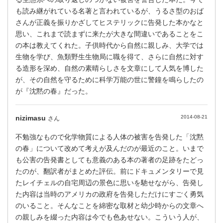
も読み継がれている名著と言われているが、うるさ型のおば
さんが正義を振りかざしてヒステリックに告発した本かなと
思い、これまで読まずに来たが大きな間違いであることをこ
の本は教えてくれた。子供時代から自然に親しみ、大学では
生物を学び、魚類野生生物局に職を得て、さらに自然に対す
る造形を深め、自然の素晴らしさを文章にして人気を博した
が、その自然を守るために科学万能の世に警鐘を鳴らしたの
が『沈黙の春』だった。
nizimasu
2014-08-21
さん
不勉強なもので化学物質による人体の被害を告発した「沈黙
の春」について改めて考えが及んだのが最近のこと。いまで
も公害の告発書としても意義のある本の著者の足跡をたどっ
たのが、翻訳者がまとめた評伝。前にドキュメンタリーで見
たレイチェルの自宅周辺の景色に思いを馳せながら、告発し
た内容は当時のアメリカの政府を告発しただけにすごく勇気
のいること。そんなことを綿密な取材と幼少時からの文章へ
の親しみを綴った内容は今でも色あせない。こういう人が、