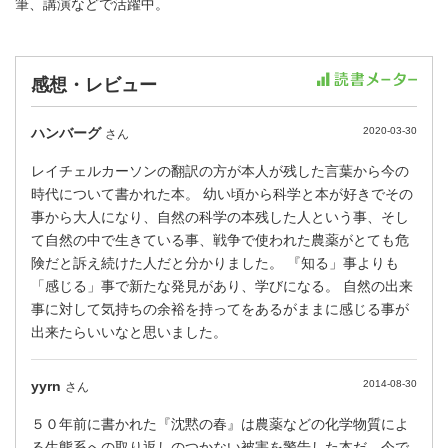
筆、講演などで活躍中。
感想・レビュー
ハンバーグ
2020-03-30
さん
レイチェルカーソンの翻訳の方が本人が残した言葉から今の
時代について書かれた本。 幼い頃から科学と本が好きでその
事から大人になり、自然の科学の本残した人という事、そし
て自然の中で生きている事、戦争で使われた農薬がとても危
険だと訴え続けた人だと分かりました。 『知る」事よりも
「感じる」事で新たな発見があり、学びになる。 自然の出来
事に対して気持ちの余裕を持ってをあるがままに感じる事が
出来たらいいなと思いました。
yyrn
2014-08-30
さん
５０年前に書かれた『沈黙の春』は農薬などの化学物質によ
る生態系への取り返しのつかない被害を警告した本だ。今で