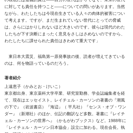
に対しても責任を持つこと――についての問いがあります。当然
ながら、わたしたちは今現在生きている人々の肉体的被害につい
て考えます。ですが、まだ生まれていない世代にとっての脅威
は、さらにはかりしれないほど大きいのです。彼らは現代のわた
したちが下す決断にまったく意見をさしはさめないのですから、
わたしたちに課せられた責任はきわめて重大です」
東日本大震災、福島第一原発事故の後、読者が増えてきている
のは、何を物語っているのだろう。
著者紹介
上遠恵子（かみとお・けいこ）
東京都出身、東京薬科大学卒業、研究室勤務、学会誌編集者を経
て、現在はエッセイスト。レイチェル・カーソンの著書の『潮風
の下で』（岩波書店）『海辺』（ 平凡社）『センス・オブ・ワン
ダー』（新潮社）のほか、伝記の翻訳など多数。著書に『レイチ
ェル・カーソンの世界へ』（かもがわブックス）など。1988年に
「レイチェル・カーソン日本協会」設立に加わる。現在会長。執