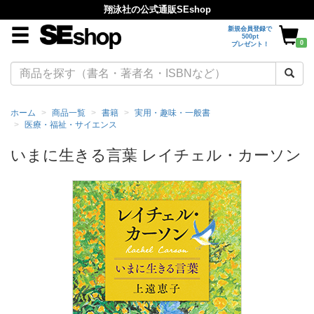
翔泳社の公式通販SEshop
新規会員登録で
500pt
0
プレゼント！
ホーム
商品一覧
書籍
実用・趣味・一般書
医療・福祉・サイエンス
いまに生きる言葉 レイチェル・カーソン