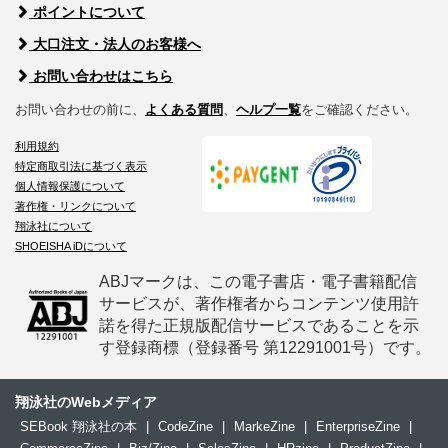
ポイントについて
大口注文・法人のお客様へ
お問い合わせはこちら
お問い合わせの前に、
よくある質問
、
ヘルプ一覧
をご確認ください。
利用規約
特定商取引法に基づく表示
個人情報保護について
著作権・リンクについて
翔泳社について
SHOEISHA iDについて
ABJマークは、この電子書店・電子書籍配信
サービスが、著作権者からコンテンツ使用許
諾を得た正規版配信サービスであることを示
す登録商標（登録番号 第12291001号）です。
翔泳社のWebメディア
SEBook 翔泳社の本
|
CodeZine
|
MarkeZine
|
EnterpriseZine
|