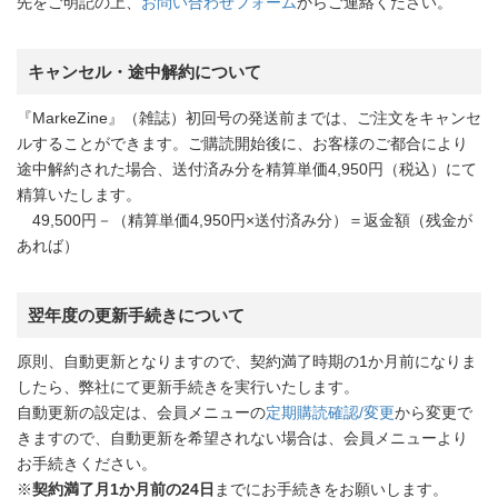
先をご明記の上、
お問い合わせフォーム
からご連絡ください。
キャンセル・途中解約について
『MarkeZine』（雑誌）初回号の発送前までは、ご注文をキャンセ
ルすることができます。ご購読開始後に、お客様のご都合により
途中解約された場合、送付済み分を精算単価4,950円（税込）にて
精算いたします。
49,500円－（精算単価4,950円×送付済み分）＝返金額（残金が
あれば）
翌年度の更新手続きについて
原則、自動更新となりますので、契約満了時期の1か月前になりま
したら、弊社にて更新手続きを実行いたします。
自動更新の設定は、会員メニューの
定期購読確認/変更
から変更で
きますので、自動更新を希望されない場合は、会員メニューより
お手続きください。
※
契約満了月1か月前の24日
までにお手続きをお願いします。