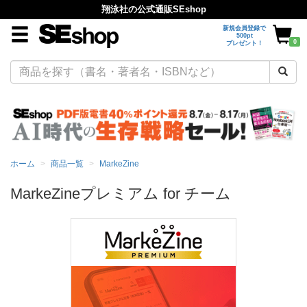
翔泳社の公式通販SEshop
新規会員登録で
500pt
0
プレゼント！
ホーム
商品一覧
MarkeZine
MarkeZineプレミアム for チーム