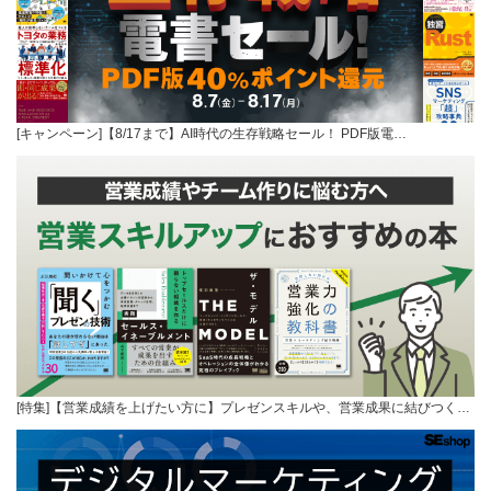
[キャンペーン]【8/17まで】AI時代の生存戦略セール！ PDF版電…
[特集]【営業成績を上げたい方に】プレゼンスキルや、営業成果に結びつく…