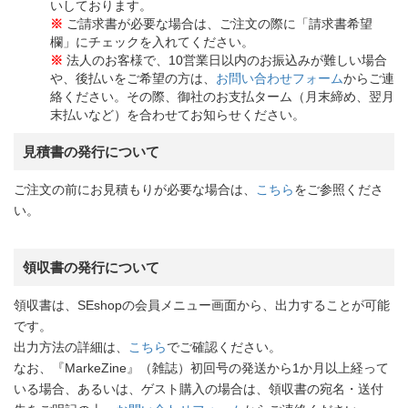
いしております。
※
ご請求書が必要な場合は、ご注文の際に「請求書希望
欄」にチェックを入れてください。
※
法人のお客様で、10営業日以内のお振込みが難しい場合
や、後払いをご希望の方は、
お問い合わせフォーム
からご連
絡ください。その際、御社のお支払ターム（月末締め、翌月
末払いなど）を合わせてお知らせください。
見積書の発行について
ご注文の前にお見積もりが必要な場合は、
こちら
をご参照くださ
い。
領収書の発行について
領収書は、SEshopの会員メニュー画面から、出力することが可能
です。
出力方法の詳細は、
こちら
でご確認ください。
なお、『MarkeZine』（雑誌）初回号の発送から1か月以上経って
いる場合、あるいは、ゲスト購入の場合は、領収書の宛名・送付