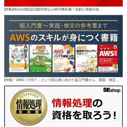
[特集]Microsoft認定試験対策ならMCP教科書！信頼と実績の赤…
[特集]「AWSって何？」という初心者に向けた超入門書から、実践・検定…