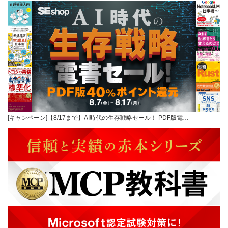
[キャンペーン]【8/17まで】AI時代の生存戦略セール！ PDF版電…