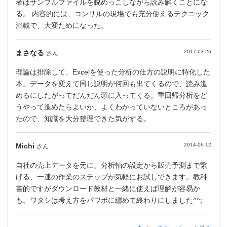
者はサンプルファイルを睨めっこしながら読み解くことにな
る。 内容的には、コンサルの現場でも充分使えるテクニック
満載で、大変ためになった。
まさなる
2017-03-26
さん
理論は排除して、Excelを使った分析の仕方の説明に特化した
本。データを変えて同じ説明が何回も出てくるので、読み進
めるにしたがってだんだん頭に入ってくる。重回帰分析をど
うやって進めたらよいか、よくわかっていないところがあっ
たので、知識を大分整理できた気がする。
Michi
2014-06-12
さん
自社の売上データを元に、分析軸の設定から販売予測まで繋
げる、一連の作業のステップが気軽にお試しできます。教科
書的ですがダウンロード教材と一緒に使えば理解が容易か
も。ワタシは考え方をパワポに纏めて終わりにしました^^;