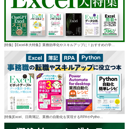
[特集]【Excel本大特集】業務効率化やスキルアップに！おすすめの学…
[特集]Excel、日商簿記、業務の自動化を実現するRPAやPytho…