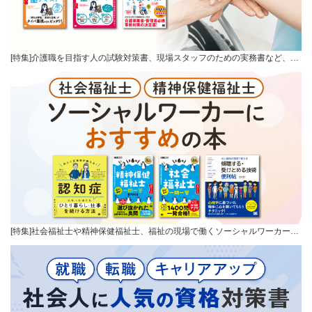
[特集]介護職を目指す人の試験対策書、現場スタッフのための実務書など、…
[特集]社会福祉士や精神保健福祉士、福祉の現場で働くソーシャルワーカー…