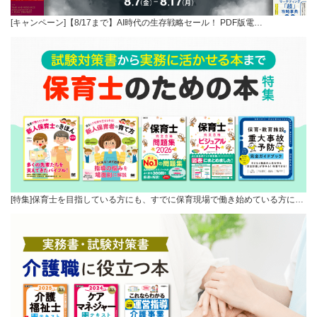
[キャンペーン]【8/17まで】AI時代の生存戦略セール！ PDF版電…
[特集]保育士を目指している方にも、すでに保育現場で働き始めている方に…