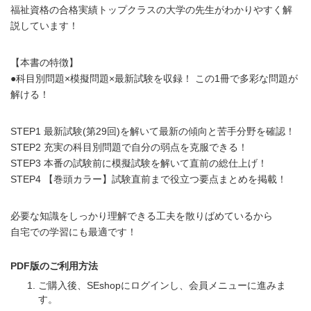
福祉資格の合格実績トップクラスの大学の先生がわかりやすく解
説しています！
【本書の特徴】
●科目別問題×模擬問題×最新試験を収録！ この1冊で多彩な問題が
解ける！
STEP1 最新試験(第29回)を解いて最新の傾向と苦手分野を確認！
STEP2 充実の科目別問題で自分の弱点を克服できる！
STEP3 本番の試験前に模擬試験を解いて直前の総仕上げ！
STEP4 【巻頭カラー】試験直前まで役立つ要点まとめを掲載！
必要な知識をしっかり理解できる工夫を散りばめているから
自宅での学習にも最適です！
PDF版のご利用方法
ご購入後、SEshopにログインし、会員メニューに進みま
す。