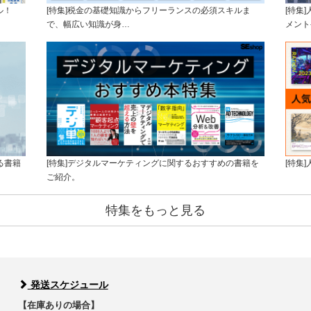
ル！
[特集]税金の基礎知識からフリーランスの必須スキルま
[特集
で、幅広い知識が身…
メント
る書籍
[特集]デジタルマーケティングに関するおすすめの書籍を
[特集
ご紹介。
特集をもっと見る
発送スケジュール
【在庫ありの場合】