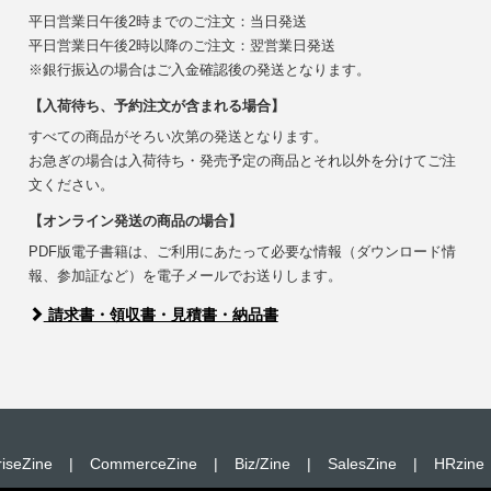
平日営業日午後2時までのご注文：当日発送
平日営業日午後2時以降のご注文：翌営業日発送
※銀行振込の場合はご入金確認後の発送となります。
【入荷待ち、予約注文が含まれる場合】
すべての商品がそろい次第の発送となります。
お急ぎの場合は入荷待ち・発売予定の商品とそれ以外を分けてご注
文ください。
【オンライン発送の商品の場合】
PDF版電子書籍は、ご利用にあたって必要な情報（ダウンロード情
報、参加証など）を電子メールでお送りします。
請求書・領収書・見積書・納品書
riseZine
|
CommerceZine
|
Biz/Zine
|
SalesZine
|
HRzine