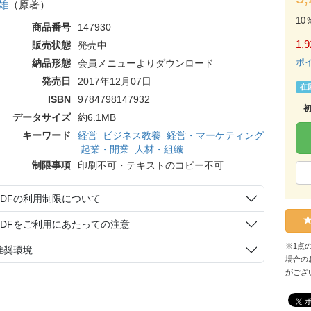
雄
（原著）
10
商品番号
147930
1,9
販売状態
発売中
ポ
納品形態
会員メニューよりダウンロード
発売日
2017年12月07日
在
ISBN
9784798147932
データサイズ
約6.1MB
キーワード
経営
ビジネス教養
経営・マーケティング
起業・開業
人材・組織
制限事項
印刷不可・テキストのコピー不可
PDFの利用制限について
PDFをご利用にあたっての注意
※1点
推奨環境
場合の
がござ