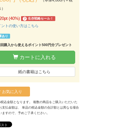
（本体4,800円＋税
％）
20pt (40%)
生存戦略セール！
?
イントの使い方はこちら
庫あり
初回購入から使えるポイント500円分プレゼント
カートに入れる
紙の書籍はこちら
お気に入り
の税込金額となります。 複数の商品をご購入いただいた
お支払金額は、 単品の税込金額の合計額とは異なる場合
いますので、予めご了承ください。
ポスト