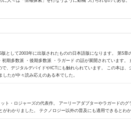
めに人々は「情報探索」を行なうように動機づけられるのである。
ations」の第5版として2003年に出版されたものの日本語版になります。
 ・初期多数派 ・後期多数派 ・ラガード の話が展開されています
ので、デジタルデバイドやICTにも触れられています。 この本は
ましたが中々読み応えのある本でした。
ベレット・ロジャーズの代表作。 アーリーアダプターやラガードの
とがわかりました。 テクノロジー以外の普及にも適用できるとわ