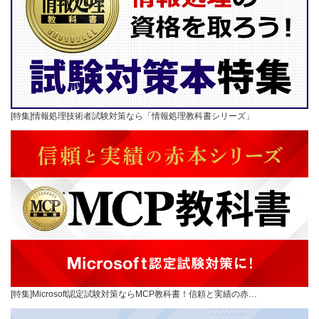
[特集]情報処理技術者試験対策なら「情報処理教科書シリーズ」
[特集]Microsoft認定試験対策ならMCP教科書！信頼と実績の赤…