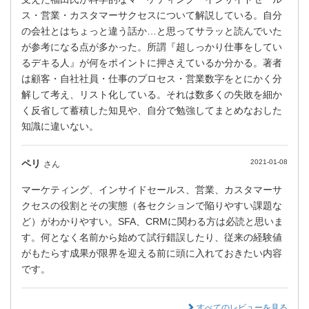
ス・営業・カスタマーサクセスについて解説している。自分
の会社とはちょっと違う話か…と思ってサラッと読んでいた
が参考になる点が多かった。所謂『超しっかり仕事をしてい
るデキる人』が何をポイントに押さえているか分かる。著者
は顧客・自社社員・仕事のプロセス・営業数字をとにかく分
解して考え、リスト化している。それは数多くの失敗を細か
く反省して蓄積した知見や、自分で勉強してまとめなおした
知識に違いない。
ペリ
2021-01-08
さん
マーケティング、インサイドセールス、営業、カスタマーサ
クセスの役割とその実態（各セクションで陥りやすい課題な
ど）がわかりやすい。SFA、CRMに関わる方は必読と思いま
す。何となく名前から始めて試行錯誤したり、従来の経験値
がもたらす成果が限界を迎える前に頭に入れておきたい内容
です。
すべてのレビューを見る