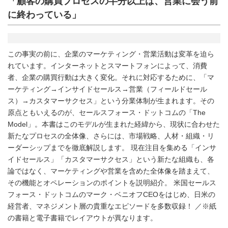
「顧客の購買プロセスの半分以上は、営業に会う前
に終わっている」
この事実の前に、企業のマーケティング・営業活動は変革を迫ら
れています。インターネットとスマートフォンによって、消費
者、企業の購買行動は大きく変化。それに対応するために、「マ
ーケティング→インサイドセールス→営業（フィールドセール
ス）→カスタマーサクセス」という分業体制が生まれます。その
原点ともいえるのが、セールスフォース・ドットコムの「The
Model」。本書はこのモデルが生まれた経緯から、現状に合わせた
新たなプロセスの全体像、さらには、市場戦略、人材・組織・リ
ーダーシップまでを徹底解説します。 現在注目を集める「インサ
イドセールス」「カスタマーサクセス」という新たな組織も、各
論ではなく、マーケティングや営業を含めた全体像を踏まえて、
その機能とオペレーションのポイントを説明紹介。 米国セールス
フォース・ドットコムのマーク・ベニオフCEOをはじめ、日米の
経営者、マネジメント層の貴重なエピソードを多数収録！ ／※紙
の書籍と電子書籍でレイアウトが異なります。