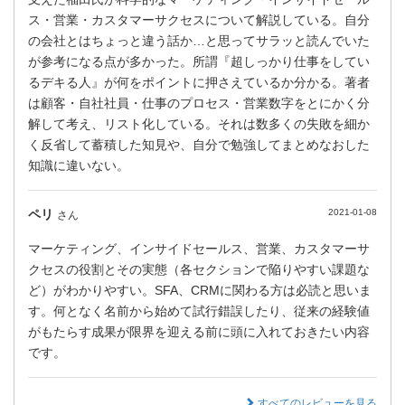
ス・営業・カスタマーサクセスについて解説している。自分
の会社とはちょっと違う話か…と思ってサラッと読んでいた
が参考になる点が多かった。所謂『超しっかり仕事をしてい
るデキる人』が何をポイントに押さえているか分かる。著者
は顧客・自社社員・仕事のプロセス・営業数字をとにかく分
解して考え、リスト化している。それは数多くの失敗を細か
く反省して蓄積した知見や、自分で勉強してまとめなおした
知識に違いない。
ペリ
2021-01-08
さん
マーケティング、インサイドセールス、営業、カスタマーサ
クセスの役割とその実態（各セクションで陥りやすい課題な
ど）がわかりやすい。SFA、CRMに関わる方は必読と思いま
す。何となく名前から始めて試行錯誤したり、従来の経験値
がもたらす成果が限界を迎える前に頭に入れておきたい内容
です。
すべてのレビューを見る