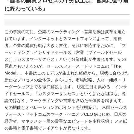
「顧客の購買プロセスの半分以上は、営業に会う前
に終わっている」
この事実の前に、企業のマーケティング・営業活動は変革を迫ら
れています。インターネットとスマートフォンによって、消費
者、企業の購買行動は大きく変化。それに対応するために、「マ
ーケティング→インサイドセールス→営業（フィールドセール
ス）→カスタマーサクセス」という分業体制が生まれます。その
原点ともいえるのが、セールスフォース・ドットコムの「The
Model」。本書はこのモデルが生まれた経緯から、現状に合わせた
新たなプロセスの全体像、さらには、市場戦略、人材・組織・リ
ーダーシップまでを徹底解説します。 現在注目を集める「インサ
イドセールス」「カスタマーサクセス」という新たな組織も、各
論ではなく、マーケティングや営業を含めた全体像を踏まえて、
その機能とオペレーションのポイントを説明紹介。 米国セールス
フォース・ドットコムのマーク・ベニオフCEOをはじめ、日米の
経営者、マネジメント層の貴重なエピソードを多数収録！ ／※紙
の書籍と電子書籍でレイアウトが異なります。