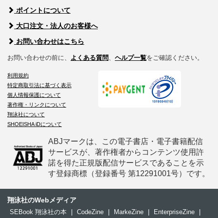
ポイントについて
大口注文・法人のお客様へ
お問い合わせはこちら
お問い合わせの前に、
よくある質問
、
ヘルプ一覧
をご確認ください。
利用規約
特定商取引法に基づく表示
個人情報保護について
著作権・リンクについて
翔泳社について
SHOEISHA iDについて
ABJマークは、この電子書店・電子書籍配信
サービスが、著作権者からコンテンツ使用許
諾を得た正規版配信サービスであることを示
す登録商標（登録番号 第12291001号）です。
翔泳社のWebメディア
SEBook 翔泳社の本
|
CodeZine
|
MarkeZine
|
EnterpriseZine
|