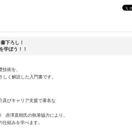
る書下ろし！
みを学ぼう！！
礎技術を、
やさしく解説した入門書です。
介及びキャリア支援で著名な
師 赤澤直樹氏の執筆協力により、
の仕組みを学べます。