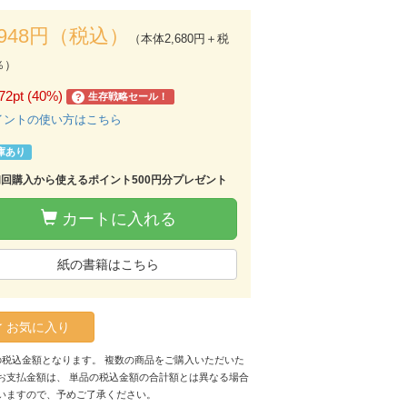
,948円（税込）
（本体2,680円＋税
％）
72pt (40%)
生存戦略セール！
?
イントの使い方はこちら
庫あり
初回購入から使えるポイント500円分プレゼント
カートに入れる
紙の書籍はこちら
お気に入り
の税込金額となります。 複数の商品をご購入いただいた
お支払金額は、 単品の税込金額の合計額とは異なる場合
いますので、予めご了承ください。