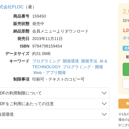
式会社FLOC
（著）
2
商品番号
159450
10
販売状態
発売中
1,0
納品形態
会員メニューよりダウンロード
ポ
発売日
2019年11月11日
ISBN
9784798159454
在
データサイズ
約31.0MB
キーワード
プログラミング
開発環境
開発手法
AI &
TECHNOLOGY
プログラミング・開発
Web・アプリ開発
制限事項
印刷可・テキストのコピー可
PDFの利用制限について
PDFをご利用にあたっての注意
推奨環境
※1点
場合の
がござ