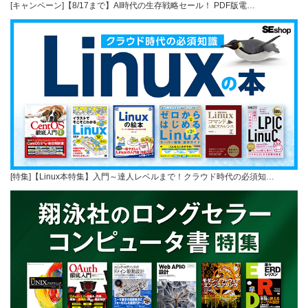
[キャンペーン]【8/17まで】AI時代の生存戦略セール！ PDF版電…
[特集]【Linux本特集】入門～達人レベルまで！クラウド時代の必須知…