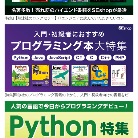
[特集]【翔泳社のロングセラー】ITエンジニアに読んでいただきたいコン…
[特集]翔泳社のプログラミング書籍の中から、入門・初級者向けの書籍をピ…