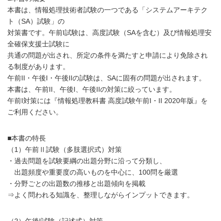
本書は、情報処理技術者試験の一つである「システムアーキテク
ト（SA）試験」の
対策書です。午前I試験は、高度試験（SAを含む）及び情報処理安
全確保支援士試験に
共通の問題が出され、所定の条件を満たすと申請により免除され
る制度があります。
午前II・午後I・午後IIの試験は、SAに固有の問題が出されます。
本書は、午前II、午後I、午後IIの対策に絞っています。
午前I対策には『情報処理教科書 高度試験午前I・II 2020年版』を
ご利用ください。
■本書の特長
（1）午前Ⅱ試験（多肢選択式）対策
・過去問題を試験要綱の出題分野に沿って分類し、
出題頻度や重要度の高いものを中心に、100問を厳選
・分野ごとの出題数の推移と出題傾向を掲載
⇒よく問われる知識を、整理しながらインプットできます。
（2）午後I試験（記述式）対策