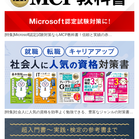
[特集]Microsoft認定試験対策ならMCP教科書！信頼と実績の赤…
[特集]社会人に人気の資格を効率よく勉強できる、豊富なジャンルの対策書…