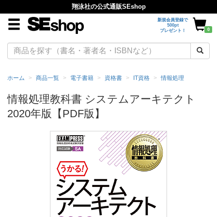
翔泳社の公式通販SEshop
新規会員登録で
500pt
0
プレゼント！
ホーム
商品一覧
電子書籍
資格書
IT資格
情報処理
情報処理教科書 システムアーキテクト
2020年版【PDF版】