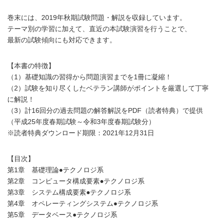
巻末には、2019年秋期試験問題・解説を収録しています。
テーマ別の学習に加えて、直近の本試験演習を行うことで、
最新の試験傾向にも対応できます。
【本書の特徴】
（1）基礎知識の習得から問題演習までを1冊に凝縮！
（2）試験を知り尽くしたベテラン講師がポイントを厳選して丁寧
に解説！
（3）計16回分の過去問題の解答解説をPDF（読者特典）で提供
（平成25年度春期試験～令和3年度春期試験分）
※読者特典ダウンロード期限：2021年12月31日
【目次】
第1章 基礎理論●テクノロジ系
第2章 コンピュータ構成要素●テクノロジ系
第3章 システム構成要素●テクノロジ系
第4章 オペレーティングシステム●テクノロジ系
第5章 データベース●テクノロジ系