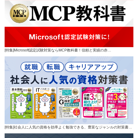
[特集]Microsoft認定試験対策ならMCP教科書！信頼と実績の赤…
[特集]社会人に人気の資格を効率よく勉強できる、豊富なジャンルの対策書…