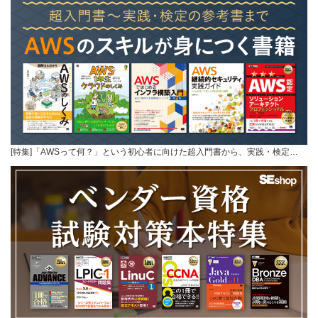
[特集]「AWSって何？」という初心者に向けた超入門書から、実践・検定…