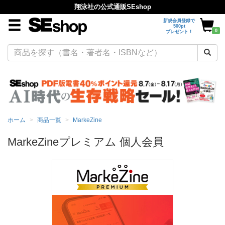
翔泳社の公式通販SEshop
新規会員登録で
500pt
0
プレゼント！
ホーム
商品一覧
MarkeZine
MarkeZineプレミアム 個人会員