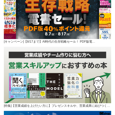
[キャンペーン]【8/17まで】AI時代の生存戦略セール！ PDF版電…
[特集]【営業成績を上げたい方に】プレゼンスキルや、営業成果に結びつく…