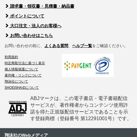
請求書・領収書・見積書・納品書
ポイントについて
大口注文・法人のお客様へ
お問い合わせはこちら
お問い合わせの前に、
よくある質問
、
ヘルプ一覧
をご確認ください。
利用規約
特定商取引法に基づく表示
個人情報保護について
著作権・リンクについて
翔泳社について
SHOEISHA iDについて
ABJマークは、この電子書店・電子書籍配信
サービスが、著作権者からコンテンツ使用許
諾を得た正規版配信サービスであることを示
す登録商標（登録番号 第12291001号）です。
翔泳社のWebメディア