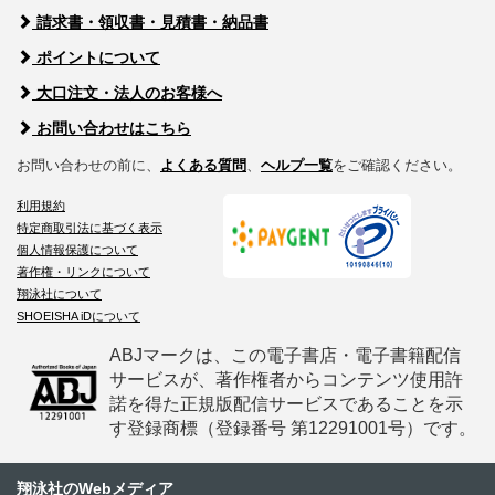
請求書・領収書・見積書・納品書
ポイントについて
大口注文・法人のお客様へ
お問い合わせはこちら
お問い合わせの前に、
よくある質問
、
ヘルプ一覧
をご確認ください。
利用規約
特定商取引法に基づく表示
個人情報保護について
著作権・リンクについて
翔泳社について
SHOEISHA iDについて
ABJマークは、この電子書店・電子書籍配信
サービスが、著作権者からコンテンツ使用許
諾を得た正規版配信サービスであることを示
す登録商標（登録番号 第12291001号）です。
翔泳社のWebメディア