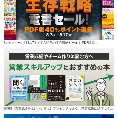
[キャンペーン]【8/17まで】AI時代の生存戦略セール！ PDF版電…
[特集]【営業成績を上げたい方に】プレゼンスキルや、営業成果に結びつく…