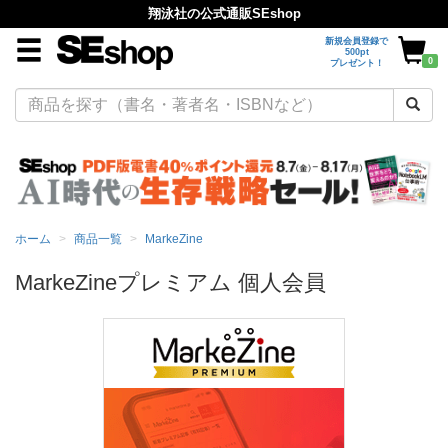
翔泳社の公式通販SEshop
新規会員登録で
500pt
0
プレゼント！
ホーム
商品一覧
MarkeZine
MarkeZineプレミアム 個人会員