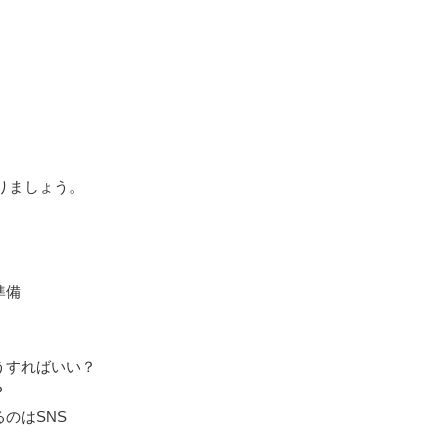
りましょう。
準備
うすればいい？
？
のはSNS