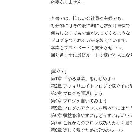
必要ありません。
本書では、忙しい会社員や主婦でも、
将来的にはその繁忙期にも数か月単位で
何もしなくてもお金が入ってくるような
ブログをつくれる方法を教えています。
本業もプライベートも充実させつつ、
回り道せずに最短ルートで稼げる人にな
[章立て]
第1章 「ゆる副業」をはじめよう
第2章 アフィリエイトブログで稼ぐ前の
第3章 ブログを開設しよう
第4章 ブログを書いてみよう
第5章 ブログのアクセスを増やすにはど
第6章 収益を増やすにはどうすればいい
第7章 これからのブログ成功のカギを握る
第8章 楽しく稼ぐための7つのルール