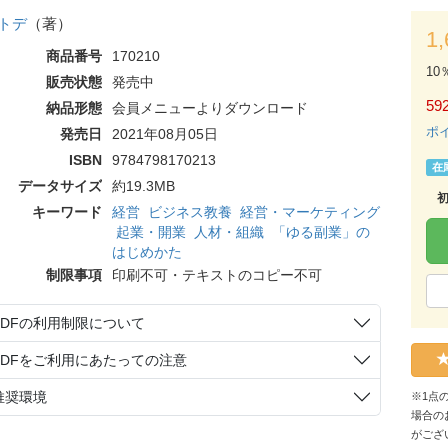
トデ
（著）
1
商品番号
170210
10
販売状態
発売中
59
納品形態
会員メニューよりダウンロード
ポ
発売日
2021年08月05日
ISBN
9784798170213
在
データサイズ
約19.3MB
キーワード
経営
ビジネス教養
経営・マーケティング
起業・開業
人材・組織
「ゆる副業」の
はじめかた
制限事項
印刷不可・テキストのコピー不可
PDFの利用制限について
PDFをご利用にあたっての注意
推奨環境
※1点
場合の
がござ