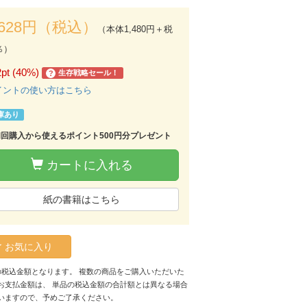
,628円（税込）
（本体1,480円＋税
％）
2pt (40%)
生存戦略セール！
?
イントの使い方はこちら
庫あり
初回購入から使えるポイント500円分プレゼント
カートに入れる
紙の書籍はこちら
お気に入り
の税込金額となります。 複数の商品をご購入いただいた
お支払金額は、 単品の税込金額の合計額とは異なる場合
いますので、予めご了承ください。