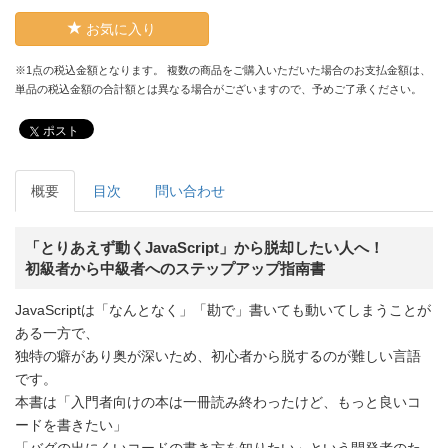
お気に入り
※1点の税込金額となります。 複数の商品をご購入いただいた場合のお支払金額は、
単品の税込金額の合計額とは異なる場合がございますので、予めご了承ください。
ポスト
概要
目次
問い合わせ
「とりあえず動くJavaScript」から脱却したい人へ！
初級者から中級者へのステップアップ指南書
JavaScriptは「なんとなく」「勘で」書いても動いてしまうことが
ある一方で、
独特の癖があり奥が深いため、初心者から脱するのが難しい言語
です。
本書は「入門者向けの本は一冊読み終わったけど、もっと良いコ
ードを書きたい」
「バグの出にくいコードの書き方を知りたい」という開発者のた