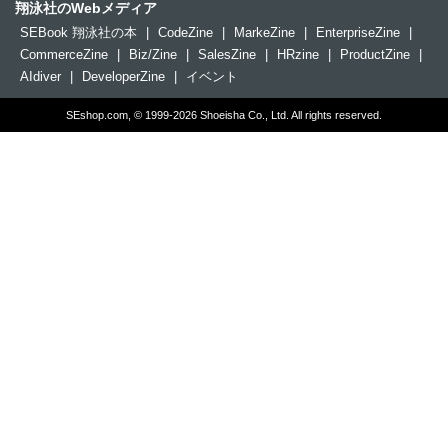
翔泳社のWebメディア
SEBook 翔泳社の本
|
CodeZine
|
MarkeZine
|
EnterpriseZine
|
CommerceZine
|
Biz/Zine
|
SalesZine
|
HRzine
|
ProductZine
|
AIdiver
|
DeveloperZine
|
イベント
SEshop.com, © 1999-2026 Shoeisha Co., Ltd. All rights reserved.