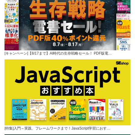
[キャンペーン]【8/17まで】AI時代の生存戦略セール！ PDF版電…
[特集]入門～実践、フレームワークまで！JavaScript学習におす…