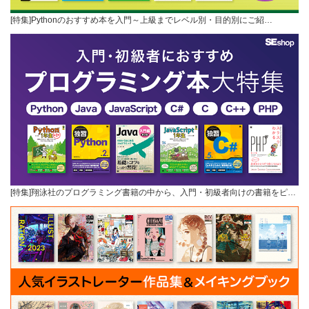
[特集]Pythonのおすすめ本を入門～上級までレベル別・目的別にご紹…
[特集]翔泳社のプログラミング書籍の中から、入門・初級者向けの書籍をピ…