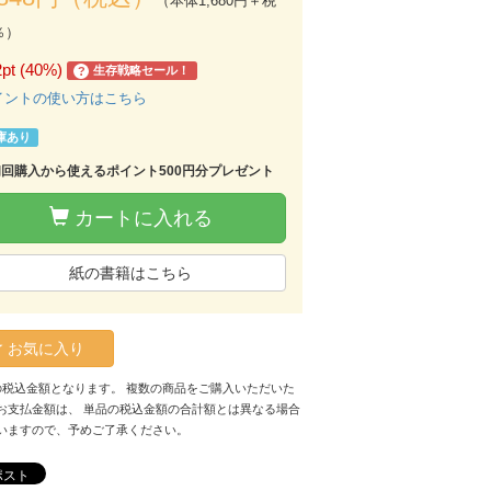
（本体1,680円＋税
％）
2pt (40%)
生存戦略セール！
?
イントの使い方はこちら
庫あり
初回購入から使えるポイント500円分プレゼント
カートに入れる
紙の書籍はこちら
お気に入り
の税込金額となります。 複数の商品をご購入いただいた
お支払金額は、 単品の税込金額の合計額とは異なる場合
いますので、予めご了承ください。
ポスト