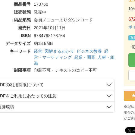
商品番号
173760
10
販売状態
発売中
67
納品形態
会員メニューよりダウンロード
ポ
発売日
2021年10月11日
ISBN
9784798173764
在
データサイズ
約18.5MB
キーワード
経営
図解まるわかり
ビジネス教養
経
営・マーケティング
起業・開業
人材・組
織
制限事項
印刷不可・テキストのコピー不可
PDFの利用制限について
PDFをご利用にあたっての注意
推奨環境
※1点
場合の
がござ