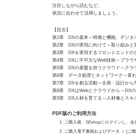
注目しながら読むなど、
状況に合わせて活用しましょう。
【目次】
第1章 DXの基本～特徴と機能、デジタ
第2章 DXの実現に向けて～取り組みと
第3章 DXを実現するフロントエンドのデ
第4章 DXに不可欠なWeb技術～ブラウ
第5章 DXの基盤を担うクラウド～クラ
第6章 データ処理とネットワーク～変
第7章 DXを創る活動～企画・設計から
第8章 DXはWebとクラウドから～DX
第9章 DX人材を育てる～人材像とスキ
PDF版のご利用方法
ご購入後、SEshopにログインし、
ご購入電子書籍およびデータ ＞ [