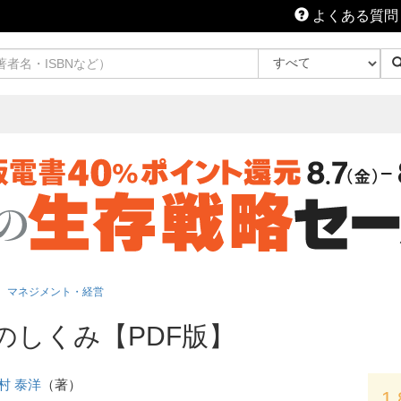
よくある質問
マネジメント・経営
のしくみ【PDF版】
村 泰洋
（著）
1