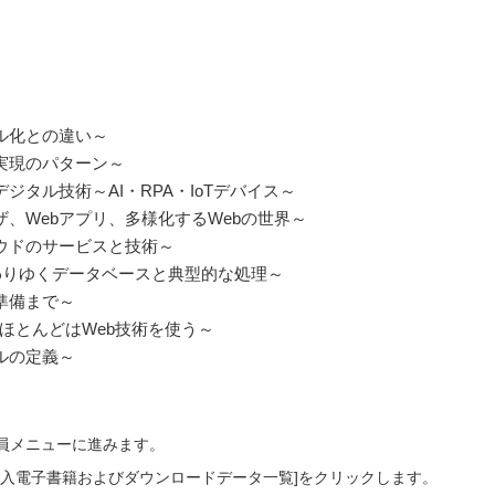
ル化との違い～
実現のパターン～
ジタル技術～AI・RPA・IoTデバイス～
ザ、Webアプリ、多様化するWebの世界～
ウドのサービスと技術～
わりゆくデータベースと典型的な処理～
準備まで～
のほとんどはWeb技術を使う～
ルの定義～
会員メニューに進みます。
ご購入電子書籍およびダウンロードデータ一覧]をクリックします。