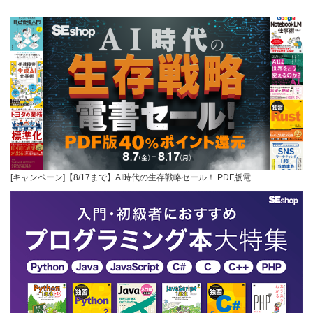
[キャンペーン]【8/17まで】AI時代の生存戦略セール！ PDF版電…