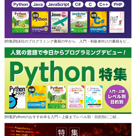
[特集]翔泳社のプログラミング書籍の中から、入門・初級者向けの書籍をピ…
[特集]Pythonのおすすめ本を入門～上級までレベル別・目的別にご紹…