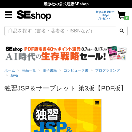
翔泳社の公式通販SEshop
新規会員登録で
500pt
0
プレゼント！
ホーム
商品一覧
電子書籍
コンピュータ書
プログラミング
Java
独習JSP＆サーブレット 第3版【PDF版】