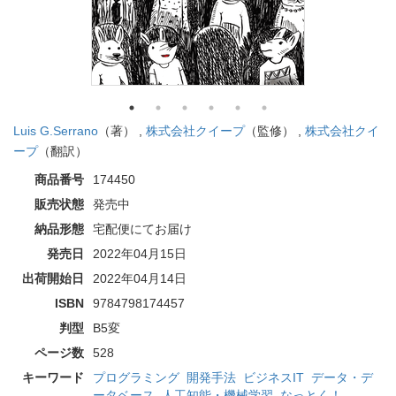
Luis G.Serrano
（著） ,
株式会社クイープ
（監修） ,
株式会社クイ
ープ
（翻訳）
商品番号
174450
販売状態
発売中
納品形態
宅配便にてお届け
発売日
2022年04月15日
出荷開始日
2022年04月14日
ISBN
9784798174457
判型
B5変
ページ数
528
キーワード
プログラミング
開発手法
ビジネスIT
データ・デ
ータベース
人工知能・機械学習
なっとく！