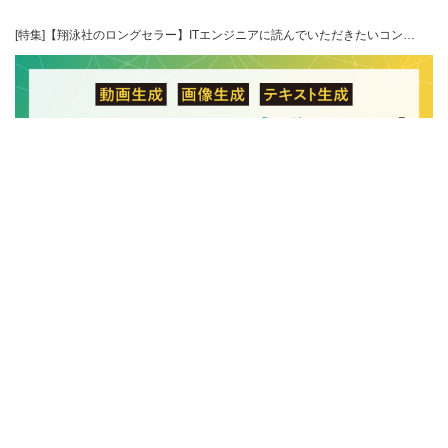
[特集]【翔泳社のロングセラー】ITエンジニアに読んでいただきたいコン…
[特集]テキスト生成、画像生成、動画生成など、生成AI活用のスキルが身…