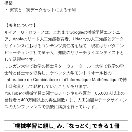
構築
・ 実装と、実データセットによる予測
【著者について】
ルイス・G・セラーノは、これまでGoogleの機械学習エンジニ
ア、Appleのリード人工知能教育者、Udacityの人工知能とデータ
サイエンスにおけるコンテンツ責任者を経て、現在はサパタコン
ピューティング社で量子人工知能のリサーチサイエンティストと
して活躍中です。
ミシガン大学で数学の博士号を、ウォータールー大学で数学の学
士号と修士号を取得し、ケベック大学モントリオール校の
Laboratoire de Combinatoire et d'Informatique Mathématiqueで博
士研究員として勤務していたことがあります。
YouTubeで機械学習に関するチャンネルを運営（85,000人以上の
登録者と400万回以上の再生回数）し、人工知能やデータサイエン
スのカンファレンスで頻繁に講演を行っています。