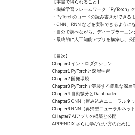
【本書で得られること】
・機械学習フレームワーク「PyTorch
・PyTorchのコードの読み書きができ
・CNN、RNN などを実装できるように
・自分で調べながら、ディープラーニン
・最終的に人工知能アプリを構築し、公
【目次】
Chapter0 イントロダクション
Chapter1 PyTorchと深層学習
Chapter2 開発環境
Chapter3 PyTorchで実装する簡単な深
Chapter4 自動微分とDataLoader
Chapter5 CNN（畳み込みニューラル
Chapter6 RNN（再帰型ニューラルネ
CHapter7 AIアプリの構築と公開
APPENDIX さらに学びたい方のために