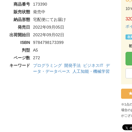
商品番号
173390
10
販売状態
発売中
320
納品形態
宅配便にてお届け
ポ
発売日
2022年09月05日
出荷開始日
2022年09月02日
在
ISBN
9784798173399
判型
A5
ページ数
272
キーワード
プログラミング
開発手法
ビジネスIT
デ
ータ・データベース
人工知能・機械学習
※1点
場合の
がござ