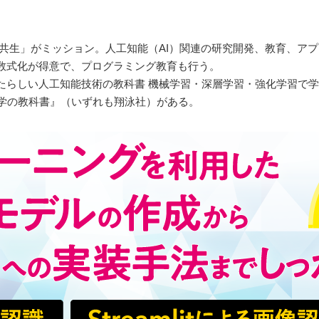
 AI の共生」がミッション。人工知能（AI）関連の研究開発、教育、
数式化が得意で、プログラミング教育も行う。
yで学ぶ！あたらしい人工知能技術の教科書 機械学習・深層学習・強化学習で
い数学の教科書』（いずれも翔泳社）がある。