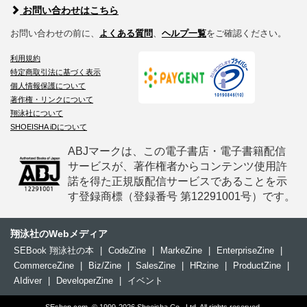
お問い合わせはこちら
お問い合わせの前に、
よくある質問
、
ヘルプ一覧
をご確認ください。
利用規約
特定商取引法に基づく表示
個人情報保護について
著作権・リンクについて
翔泳社について
SHOEISHA iDについて
ABJマークは、この電子書店・電子書籍配信
サービスが、著作権者からコンテンツ使用許
諾を得た正規版配信サービスであることを示
す登録商標（登録番号 第12291001号）です。
翔泳社のWebメディア
SEBook 翔泳社の本
|
CodeZine
|
MarkeZine
|
EnterpriseZine
|
CommerceZine
|
Biz/Zine
|
SalesZine
|
HRzine
|
ProductZine
|
AIdiver
|
DeveloperZine
|
イベント