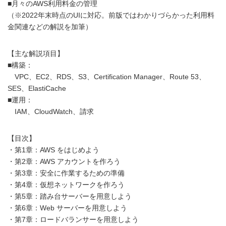
■月々のAWS利用料金の管理
（※2022年末時点のUIに対応。前版ではわかりづらかった利用料
金関連などの解説を加筆）
【主な解説項目】
■構築：
VPC、EC2、RDS、S3、Certification Manager、Route 53、
SES、ElastiCache
■運用：
IAM、CloudWatch、請求
【目次】
・第1章：AWS をはじめよう
・第2章：AWS アカウントを作ろう
・第3章：安全に作業するための準備
・第4章：仮想ネットワークを作ろう
・第5章：踏み台サーバーを用意しよう
・第6章：Web サーバーを用意しよう
・第7章：ロードバランサーを用意しよう