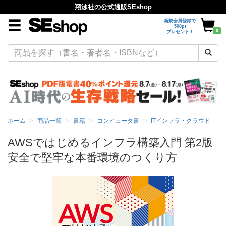
翔泳社の公式通販SEshop
新規会員登録で
500pt
0
プレゼント！
ホーム
商品一覧
書籍
コンピュータ書
ITインフラ・クラウド
AWSではじめるインフラ構築入門 第2版
安全で堅牢な本番環境のつくり方