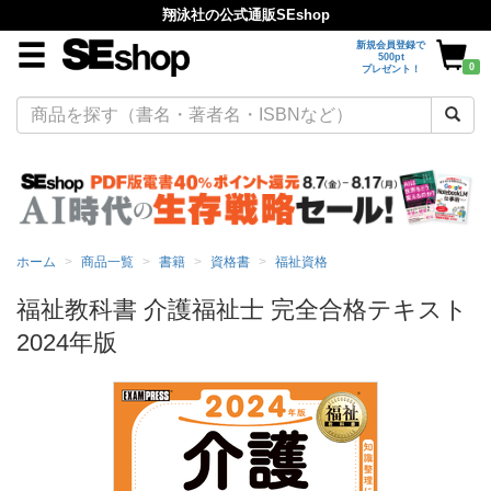
翔泳社の公式通販SEshop
新規会員登録で
500pt
0
プレゼント！
ホーム
商品一覧
書籍
資格書
福祉資格
福祉教科書 介護福祉士 完全合格テキスト
2024年版