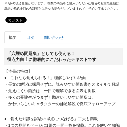
※1点の税込金額となります。 複数の商品をご購入いただいた場合のお支払金額は、
単品の税込金額の合計額とは異なる場合がございますので、予めご了承ください。
ポスト
概要
目次
問い合わせ
「穴埋め問題集」としても使える！
得点力向上に徹底的にこだわったテキストです
【本書の特徴】
●「これなら覚えられる！」理解しやすい紙面
・長文の解説は採用せずに、読みやすい箇条書きスタイルで解説
・覚えにくい箇所は、一目で理解できる図表を掲載
・多くの受験生がつまずく勘違いしやすい箇所は、
かわいらしいキャラクターの補足解説で徹底フォローアップ
●「覚えた知識を試験の得点につなげる」工夫も満載
・1つの見開きページに1題の一問一答を掲載。これを解いて知識