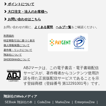
ポイントについて
大口注文・法人のお客様へ
お問い合わせはこちら
お問い合わせの前に、
よくある質問
、
ヘルプ一覧
をご確認ください。
利用規約
特定商取引法に基づく表示
個人情報保護について
著作権・リンクについて
翔泳社について
SHOEISHA iDについて
ABJマークは、この電子書店・電子書籍配信
サービスが、著作権者からコンテンツ使用許
諾を得た正規版配信サービスであることを示
す登録商標（登録番号 第12291001号）です。
翔泳社のWebメディア
SEBook 翔泳社の本
|
CodeZine
|
MarkeZine
|
EnterpriseZine
|