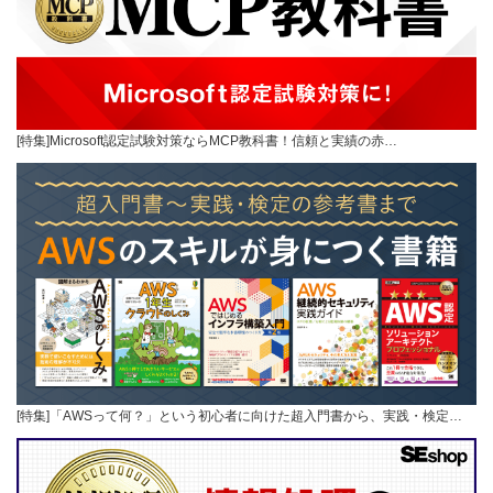
[特集]Microsoft認定試験対策ならMCP教科書！信頼と実績の赤…
[特集]「AWSって何？」という初心者に向けた超入門書から、実践・検定…