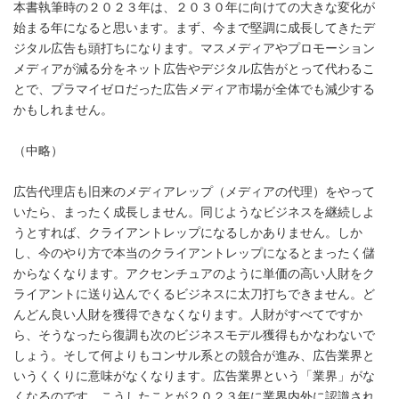
本書執筆時の２０２３年は、２０３０年に向けての大きな変化が
始まる年になると思います。まず、今まで堅調に成長してきたデ
ジタル広告も頭打ちになります。マスメディアやプロモーション
メディアが減る分をネット広告やデジタル広告がとって代わるこ
とで、プラマイゼロだった広告メディア市場が全体でも減少する
かもしれません。
（中略）
広告代理店も旧来のメディアレップ（メディアの代理）をやって
いたら、まったく成長しません。同じようなビジネスを継続しよ
うとすれば、クライアントレップになるしかありません。しか
し、今のやり方で本当のクライアントレップになるとまったく儲
からなくなります。アクセンチュアのように単価の高い人財をク
ライアントに送り込んでくるビジネスに太刀打ちできません。ど
んどん良い人財を獲得できなくなります。人財がすべてですか
ら、そうなったら復調も次のビジネスモデル獲得もかなわないで
しょう。そして何よりもコンサル系との競合が進み、広告業界と
いうくくりに意味がなくなります。広告業界という「業界」がな
くなるのです。こうしたことが２０２３年に業界内外に認識され