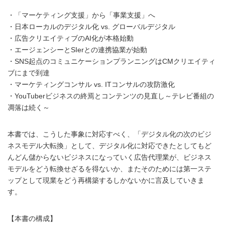
・「マーケティング支援」から「事業支援」へ
・日本ローカルのデジタル化 vs. グローバルデジタル
・広告クリエイティブのAI化が本格始動
・エージェンシーとSIerとの連携協業が始動
・SNS起点のコミュニケーションプランニングはCMクリエイティ
ブにまで到達
・マーケティングコンサル vs. ITコンサルの攻防激化
・YouTuberビジネスの終焉とコンテンツの見直し～テレビ番組の
凋落は続く～
本書では、こうした事象に対応すべく、「デジタル化の次のビジ
ネスモデル大転換」として、デジタル化に対応できたとしてもど
んどん儲からないビジネスになっていく広告代理業が、ビジネス
モデルをどう転換せざるを得ないか、またそのためには第一ステ
ップとして現業をどう再構築するしかないかに言及していきま
す。
【本書の構成】