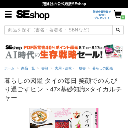
翔泳社の公式通販SEshop
新規会員登録で
500pt
0
プレゼント！
ホーム
商品一覧
書籍
実用・趣味・一般書
暮らしの図鑑
暮らしの図鑑 タイの毎日 笑顔でのんび
り過ごすヒント47×基礎知識×タイカルチ
ャー