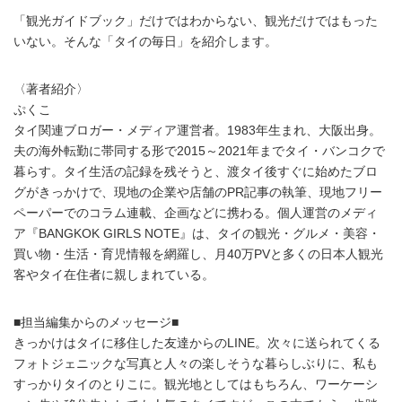
「観光ガイドブック」だけではわからない、観光だけではもった
いない。そんな「タイの毎日」を紹介します。
〈著者紹介〉
ぷくこ
タイ関連ブロガー・メディア運営者。1983年生まれ、大阪出身。
夫の海外転勤に帯同する形で2015～2021年までタイ・バンコクで
暮らす。タイ生活の記録を残そうと、渡タイ後すぐに始めたブロ
グがきっかけで、現地の企業や店舗のPR記事の執筆、現地フリー
ペーパーでのコラム連載、企画などに携わる。個人運営のメディ
ア『BANGKOK GIRLS NOTE』は、タイの観光・グルメ・美容・
買い物・生活・育児情報を網羅し、月40万PVと多くの日本人観光
客やタイ在住者に親しまれている。
■担当編集からのメッセージ■
きっかけはタイに移住した友達からのLINE。次々に送られてくる
フォトジェニックな写真と人々の楽しそうな暮らしぶりに、私も
すっかりタイのとりこに。観光地としてはもちろん、ワーケーシ