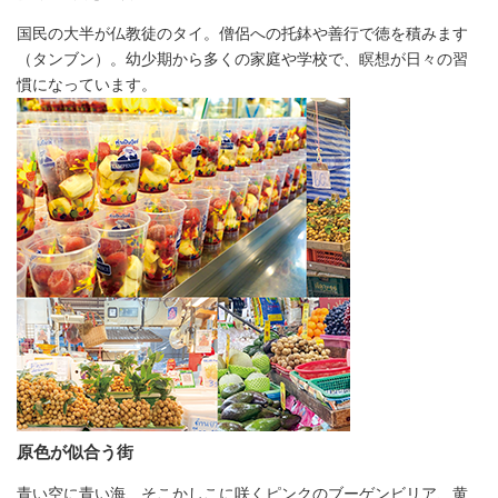
国民の大半が仏教徒のタイ。僧侶への托鉢や善行で徳を積みます
（タンブン）。幼少期から多くの家庭や学校で、瞑想が日々の習
慣になっています。
原色が似合う街
青い空に青い海、そこかしこに咲くピンクのブーゲンビリア、黄