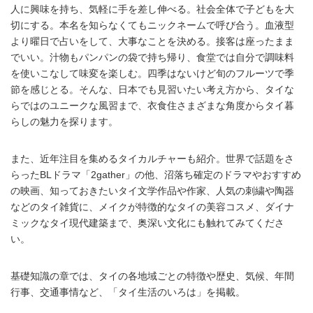
人に興味を持ち、気軽に手を差し伸べる。社会全体で子どもを大
切にする。本名を知らなくてもニックネームで呼び合う。血液型
より曜日で占いをして、大事なことを決める。接客は座ったまま
でいい。汁物もパンパンの袋で持ち帰り、食堂では自分で調味料
を使いこなして味変を楽しむ。四季はないけど旬のフルーツで季
節を感じとる。そんな、日本でも見習いたい考え方から、タイな
らではのユニークな風習まで、衣食住さまざまな角度からタイ暮
らしの魅力を探ります。
また、近年注目を集めるタイカルチャーも紹介。世界で話題をさ
らったBLドラマ「2gather」の他、沼落ち確定のドラマやおすすめ
の映画、知っておきたいタイ文学作品や作家、人気の刺繍や陶器
などのタイ雑貨に、メイクが特徴的なタイの美容コスメ、ダイナ
ミックなタイ現代建築まで、奥深い文化にも触れてみてくださ
い。
基礎知識の章では、タイの各地域ごとの特徴や歴史、気候、年間
行事、交通事情など、「タイ生活のいろは」を掲載。