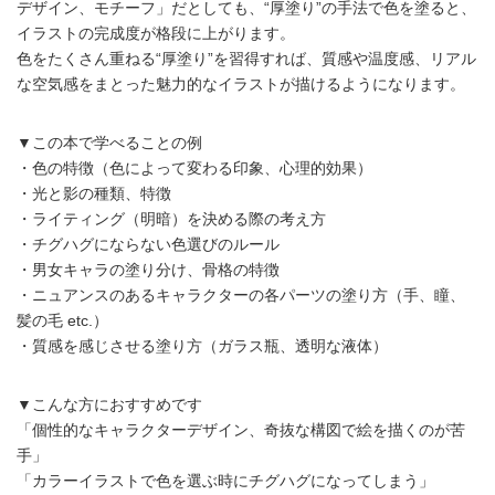
デザイン、モチーフ」だとしても、“厚塗り”の手法で色を塗ると、
イラストの完成度が格段に上がります。
色をたくさん重ねる“厚塗り”を習得すれば、質感や温度感、リアル
な空気感をまとった魅力的なイラストが描けるようになります。
▼この本で学べることの例
・色の特徴（色によって変わる印象、心理的効果）
・光と影の種類、特徴
・ライティング（明暗）を決める際の考え方
・チグハグにならない色選びのルール
・男女キャラの塗り分け、骨格の特徴
・ニュアンスのあるキャラクターの各パーツの塗り方（手、瞳、
髪の毛 etc.）
・質感を感じさせる塗り方（ガラス瓶、透明な液体）
▼こんな方におすすめです
「個性的なキャラクターデザイン、奇抜な構図で絵を描くのが苦
手」
「カラーイラストで色を選ぶ時にチグハグになってしまう」