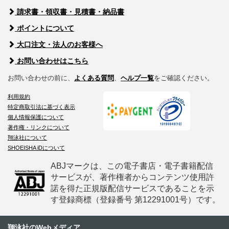
請求書・領収書・見積書・納品書
ポイントについて
大口注文・法人のお客様へ
お問い合わせはこちら
お問い合わせの前に、
よくある質問
、
ヘルプ一覧
をご確認ください。
利用規約
特定商取引法に基づく表示
個人情報保護について
著作権・リンクについて
翔泳社について
SHOEISHA iDについて
ABJマークは、この電子書店・電子書籍配信
サービスが、著作権者からコンテンツ使用許
諾を得た正規版配信サービスであることを示
す登録商標（登録番号 第12291001号）です。
翔泳社のWebメディア