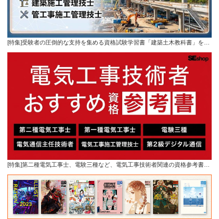
[特集]受験者の圧倒的な支持を集める資格試験学習書「建築土木教科書」を…
[特集]第二種電気工事士、電験三種など、電気工事技術者関連の資格参考書…