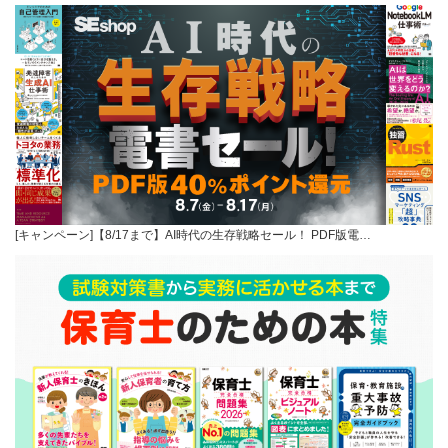
[キャンペーン]【8/17まで】AI時代の生存戦略セール！ PDF版電…