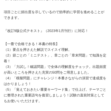
項目ごとに頻出度を示しているので効率的に学習を進めることが
できます。
『改訂9版公式テキスト』（2023年1月刊行）に対応！
【一冊で合格できる！本書の特長】
（1）要点を押さえた解説でスイスイ理解。
（2）節ごとの「ミニテスト」、章ごとの「章末問題」で知識を定
着！
（3）「力試し！確認問題」で全体の理解度をチェック。出題頻度
が高いところを押さえた充実の50問をご用意しました。
（4）「模擬問題」にチャレンジ！本番さながらの演習で達成度を
はかりましょう！
（5）「覚えておきたい重要キーワード集」で仕上げ。テーマごと
に整理された重要語句を復習しましょう！試験の直前対策として
もお使いいただけます。