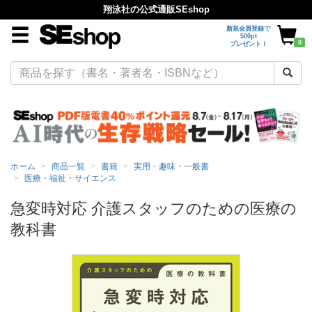
翔泳社の公式通販SEshop
新規会員登録で
500pt
0
プレゼント！
ホーム
商品一覧
書籍
実用・趣味・一般書
医療・福祉・サイエンス
急変時対応 介護スタッフのための医療の
教科書