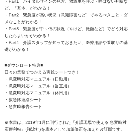
・Part1 バイタルサインの見方、救急車を呼ぶ・呼ばない判断な
ど、「基本」がわかる！
・Part2 緊急度が高い状況（意識障害など）でやるべきこと・ダ
メなことがわかる！
・Part3 緊急度が中～低の状況（やけど、微熱など）でどう対応
したらよいかがわかる！
・Part4 介護スタッフが知っておきたい、医療用語や看取りの基
礎がわかる！
■ダウンロード特典■
日々の業務でつかえる実践シートつき！
・急変時対応マニュアル（日勤用）
・急変時対応マニュアル（当直用）
・急変時対応マニュアル（休日用）
・救急隊連絡シート
・急変時報告シート
※本書は、2019年1月に刊行された『介護現場で使える 急変時対
応便利帖』(翔泳社)を底本として加筆修正を加えた改訂版です。