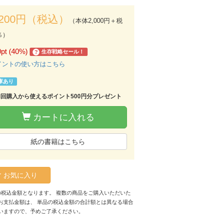
,200円（税込）
（本体2,000円＋税
％）
0pt (40%)
生存戦略セール！
?
イントの使い方はこちら
庫あり
初回購入から使えるポイント500円分プレゼント
カートに入れる
紙の書籍はこちら
お気に入り
の税込金額となります。 複数の商品をご購入いただいた
お支払金額は、 単品の税込金額の合計額とは異なる場合
いますので、予めご了承ください。