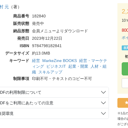
村 元
（著）
2
商品番号
182840
10
販売状態
発売中
80
納品形態
会員メニューよりダウンロード
ポ
発売日
2023年12月22日
ISBN
9784798182841
在
データサイズ
約13.0MB
キーワード
経営
MarkeZine BOOKS
経営・マーケテ
ィング
ビジネスIT
起業・開業
人材・組
織
スキルアップ
制限事項
印刷不可・テキストのコピー不可
PDFの利用制限について
PDFをご利用にあたっての注意
推奨環境
※1点
場合の
がござ