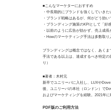
■こんなマーケターにおすすめ
・中長期的にブランドを強くしていきた
・ブランド戦略はあるが、何がどう効い
・ブランディング施策のKPIとして「
・以前のように広告が効かず、売上成長
・Howのマーケティング手法は多数取
ブランディングは概念ではなく、あくま
手法である以上は、達成するべき特定の
り）
■著者：木村元
新卒でユニリーバに入社し、LUXやDo
後、ユニリーバの本社（ロンドン）でD
およびマーケティングを経験。2021年にB
PDF版のご利用方法