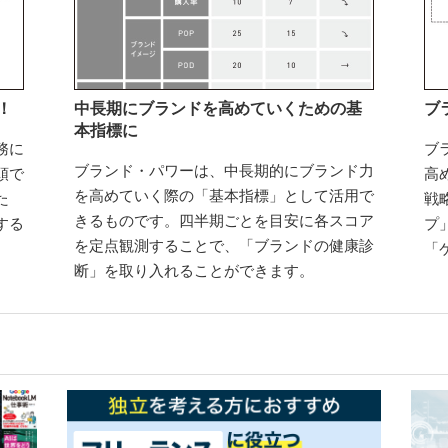
！
中長期にブランドを高めていくための基
ブ
本指標に
務に
ブ
ブランド・パワーは、中長期的にブランド力
頭で
高
を高めていく際の「基本指標」として活用で
た
戦
きるものです。四半期ごとを目安に各スコア
する
プ
を定点観測することで、「ブランドの健康診
「
断」を取り入れることができます。