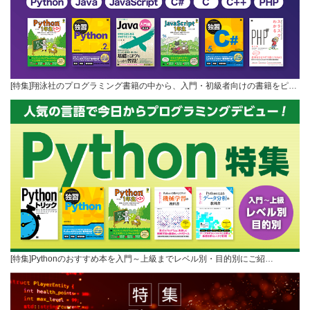
[特集]翔泳社のプログラミング書籍の中から、入門・初級者向けの書籍をピ…
[特集]Pythonのおすすめ本を入門～上級までレベル別・目的別にご紹…