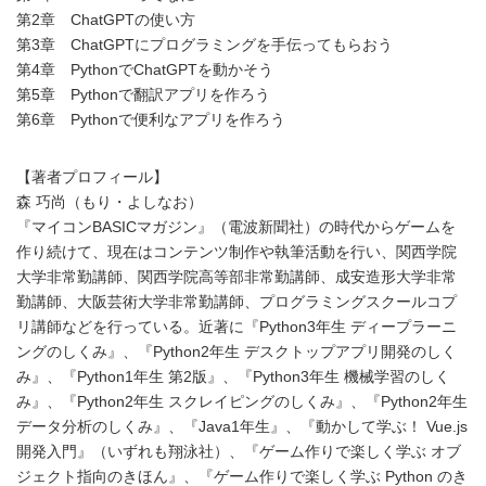
第2章 ChatGPTの使い方
第3章 ChatGPTにプログラミングを手伝ってもらおう
第4章 PythonでChatGPTを動かそう
第5章 Pythonで翻訳アプリを作ろう
第6章 Pythonで便利なアプリを作ろう
【著者プロフィール】
森 巧尚（もり・よしなお）
『マイコンBASICマガジン』（電波新聞社）の時代からゲームを
作り続けて、現在はコンテンツ制作や執筆活動を行い、関西学院
大学非常勤講師、関西学院高等部非常勤講師、成安造形大学非常
勤講師、大阪芸術大学非常勤講師、プログラミングスクールコプ
リ講師などを行っている。近著に『Python3年生 ディープラーニ
ングのしくみ』、『Python2年生 デスクトップアプリ開発のしく
み』、『Python1年生 第2版』、『Python3年生 機械学習のしく
み』、『Python2年生 スクレイピングのしくみ』、『Python2年生
データ分析のしくみ』、『Java1年生』、『動かして学ぶ！ Vue.js
開発入門』（いずれも翔泳社）、『ゲーム作りで楽しく学ぶ オブ
ジェクト指向のきほん』、『ゲーム作りで楽しく学ぶ Python のき