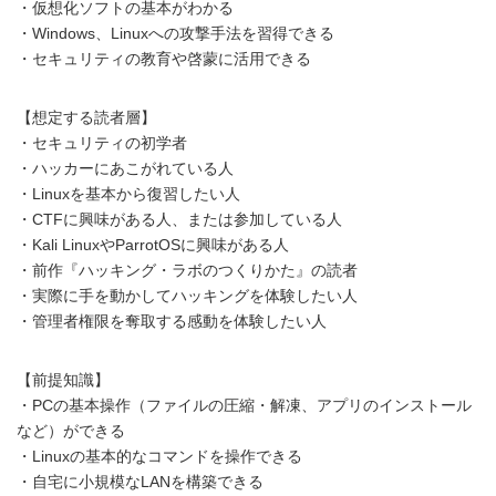
・仮想化ソフトの基本がわかる
・Windows、Linuxへの攻撃手法を習得できる
・セキュリティの教育や啓蒙に活用できる
【想定する読者層】
・セキュリティの初学者
・ハッカーにあこがれている人
・Linuxを基本から復習したい人
・CTFに興味がある人、または参加している人
・Kali LinuxやParrotOSに興味がある人
・前作『ハッキング・ラボのつくりかた』の読者
・実際に手を動かしてハッキングを体験したい人
・管理者権限を奪取する感動を体験したい人
【前提知識】
・PCの基本操作（ファイルの圧縮・解凍、アプリのインストール
など）ができる
・Linuxの基本的なコマンドを操作できる
・自宅に小規模なLANを構築できる