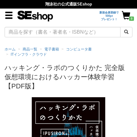
翔泳社の公式通販SEshop
新規会員登録で
500pt
0
プレゼント！
ホーム
商品一覧
電子書籍
コンピュータ書
ITインフラ・クラウド
ハッキング・ラボのつくりかた 完全版
仮想環境におけるハッカー体験学習
【PDF版】