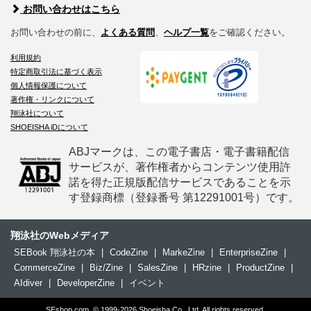
お問い合わせはこちら
お問い合わせの前に、
よくある質問
、
ヘルプ一覧
をご確認ください。
利用規約
特定商取引法に基づく表示
個人情報保護について
著作権・リンクについて
翔泳社について
SHOEISHA iDについて
ABJマークは、この電子書店・電子書籍配信
サービスが、著作権者からコンテンツ使用許
諾を得た正規版配信サービスであることを示
す登録商標（登録番号 第12291001号）です。
翔泳社のWebメディア
SEBook 翔泳社の本
|
CodeZine
|
MarkeZine
|
EnterpriseZine
|
CommerceZine
|
Biz/Zine
|
SalesZine
|
HRzine
|
ProductZine
|
AIdiver
|
DeveloperZine
|
イベント
SEshop.com, © 1999-2026 Shoeisha Co., Ltd. All rights reserved.