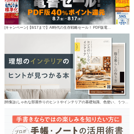
[キャンペーン]【8/17まで】AI時代の生存戦略セール！ PDF版電…
[特集]おしゃれな部屋作りのヒントやインテリアの基礎知識、色使い、うつ…