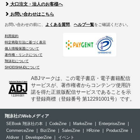
大口注文・法人のお客様へ
お問い合わせはこちら
お問い合わせの前に、
よくある質問
、
ヘルプ一覧
をご確認ください。
利用規約
特定商取引法に基づく表示
個人情報保護について
著作権・リンクについて
翔泳社について
SHOEISHA iDについて
ABJマークは、この電子書店・電子書籍配信
サービスが、著作権者からコンテンツ使用許
諾を得た正規版配信サービスであることを示
す登録商標（登録番号 第12291001号）です。
翔泳社のWebメディア
SEBook 翔泳社の本
|
CodeZine
|
MarkeZine
|
EnterpriseZine
|
CommerceZine
|
Biz/Zine
|
SalesZine
|
HRzine
|
ProductZine
|
AIdiver
|
DeveloperZine
|
イベント