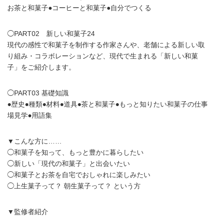
お茶と和菓子●コーヒーと和菓子●自分でつくる
◯PART02 新しい和菓子24
現代の感性で和菓子を制作する作家さんや、老舗による新しい取
り組み・コラボレーションなど、現代で生まれる「新しい和菓
子」をご紹介します。
◯PART03 基礎知識
●歴史●種類●材料●道具●茶と和菓子●もっと知りたい和菓子の仕事
場見学●用語集
▼こんな方に……
◯和菓子を知って、もっと豊かに暮らしたい
◯新しい「現代の和菓子」と出会いたい
◯和菓子とお茶を自宅でおしゃれに楽しみたい
◯上生菓子って？ 朝生菓子って？ という方
▼監修者紹介