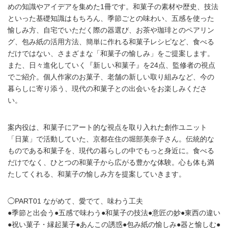
めの知識やアイデアを集めた1冊です。和菓子の素材や歴史、技法
といった基礎知識はもちろん、季節ごとの味わい、五感を使った
愉しみ方、自宅でいただく際の器選び、お茶や珈琲とのペアリン
グ、包み紙の活用方法、簡単に作れる和菓子レシピなど、食べる
だけではない、さまざまな「和菓子の愉しみ」をご提案します。
また、日々進化していく『新しい和菓子』を24点、監修者の視点
でご紹介。個人作家のお菓子、老舗の新しい取り組みなど、今の
暮らしに寄り添う、現代の和菓子との出会いをお楽しみくださ
い。
案内役は、和菓子にアート的な視点を取り入れた創作ユニット
「日菓」で活動していた、京都在住の堀部美奈子さん。伝統的な
ものである和菓子を、現代の暮らしの中でもっと身近に。食べる
だけでなく、ひとつの和菓子から広がる豊かな体験。心も体も満
たしてくれる、和菓子の愉しみ方を提案していきます。
◯PART01 ながめて、愛でて、味わう工夫
●季節と出会う●五感で味わう●和菓子の技法●意匠の妙●東西の違い
●祝い菓子・縁起菓子●あんこの誘惑●包み紙の愉しみ●器と愉しむ●