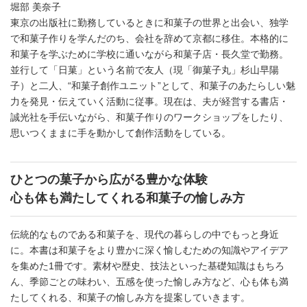
堀部 美奈子
東京の出版社に勤務しているときに和菓子の世界と出会い、独学
で和菓子作りを学んだのち、会社を辞めて京都に移住。本格的に
和菓子を学ぶために学校に通いながら和菓子店・長久堂で勤務。
並行して「日菓」という名前で友人（現「御菓子丸」杉山早陽
子）と二人、“和菓子創作ユニット”として、和菓子のあたらしい魅
力を発見・伝えていく活動に従事。現在は、夫が経営する書店・
誠光社を手伝いながら、和菓子作りのワークショップをしたり、
思いつくままに手を動かして創作活動をしている。
ひとつの菓子から広がる豊かな体験
心も体も満たしてくれる和菓子の愉しみ方
伝統的なものである和菓子を、現代の暮らしの中でもっと身近
に。本書は和菓子をより豊かに深く愉しむための知識やアイデア
を集めた1冊です。素材や歴史、技法といった基礎知識はもちろ
ん、季節ごとの味わい、五感を使った愉しみ方など、心も体も満
たしてくれる、和菓子の愉しみ方を提案していきます。