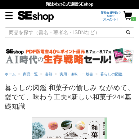
翔泳社の公式通販SEshop
新規会員登録で
500pt
0
プレゼント！
ホーム
商品一覧
書籍
実用・趣味・一般書
暮らしの図鑑
暮らしの図鑑 和菓子の愉しみ ながめて、
愛でて、味わう工夫×新しい和菓子24×基
礎知識