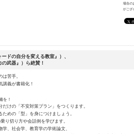
場合の
がござ
ォードの自分を変える教室』）、
力の武器』）ら絶賛！
のは苦手。
気講義が書籍化！
準備を！
分だけの「不安対策プラン」をつくります。
るための「型」を身につけましょう。
の乗り切り方や会話例を学びます。
物学、社会学、教育学の学術論文、