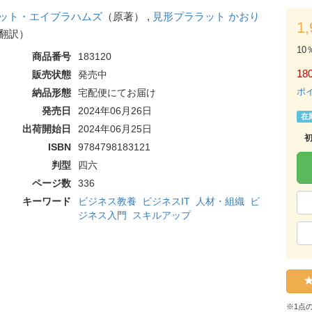
ット・エイブラハムズ
（原著） ,
見形プララット かおり
1
翻訳）
10
商品番号
183120
180
販売状態
発売中
ポ
納品形態
宅配便にてお届け
発売日
2024年06月26日
在
出荷開始日
2024年06月25日
ISBN
9784798183121
判型
四六
ページ数
336
キーワード
ビジネス教養
ビジネスIT
人材・組織
ビ
ジネス入門
スキルアップ
※1点