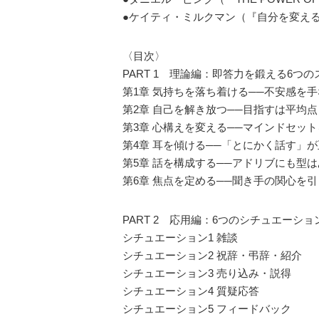
●ケイティ・ミルクマン（『自分を変え
〈目次〉
PART 1 理論編：即答力を鍛える6つ
第1章 気持ちを落ち着ける──不安感を
第2章 自己を解き放つ──目指すは平均点
第3章 心構えを変える──マインドセッ
第4章 耳を傾ける──「とにかく話す」
第5章 話を構成する──アドリブにも型
第6章 焦点を定める──聞き手の関心を
PART 2 応用編：6つのシチュエーショ
シチュエーション1 雑談
シチュエーション2 祝辞・弔辞・紹介
シチュエーション3 売り込み・説得
シチュエーション4 質疑応答
シチュエーション5 フィードバック