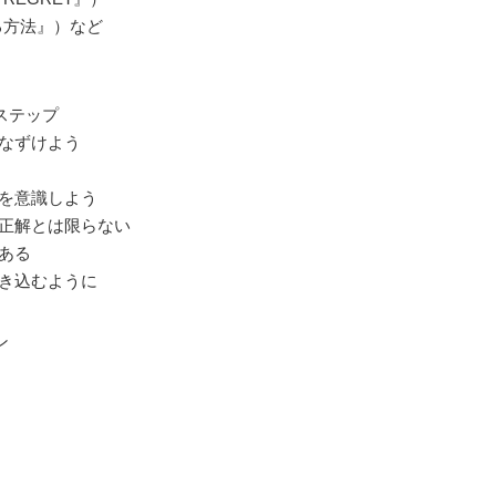
る方法』）など
のステップ
手なずけよう
トを意識しよう
が正解とは限らない
はある
引き込むように
ン