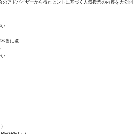
会のアドバイザーから得たヒントに基づく人気授業の内容を大公開
怖い
が本当に嫌
い
ない
』）
 REGRET』）