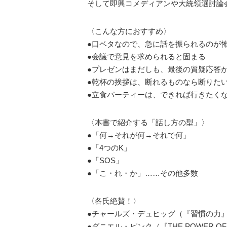
そして即興コメディアンや大統領選討論
〈こんな方におすすめ〉
●口ベタなので、急に話を振られるのが
●会議で意見を求められると固まる
●プレゼンはまだしも、最後の質疑応答
●乾杯の挨拶は、断れるものなら断りた
●立食パーティーは、できれば行きたく
〈本書で紹介する「話し方の型」〉
●「何→それが何→それで何」
●「4つのK」
●「SOS」
●「こ・れ・か」……その他多数
〈各氏絶賛！〉
●チャールズ・デュヒッグ（『習慣の力
●ダニエル・ピンク（『THE POWER OF