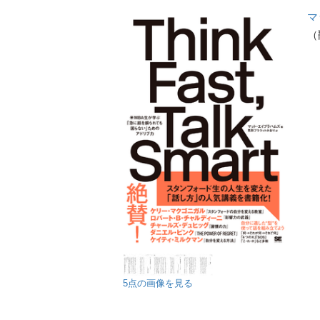
マ
（
5点の画像を見る