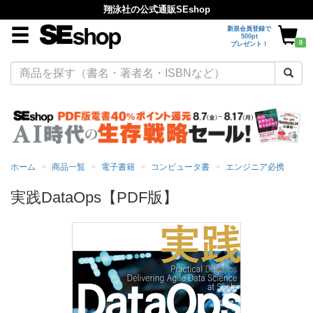
翔泳社の公式通販SEshop
新規会員登録で
500pt
0
プレゼント！
ホーム
商品一覧
電子書籍
コンピュータ書
エンジニア必携
実践DataOps【PDF版】