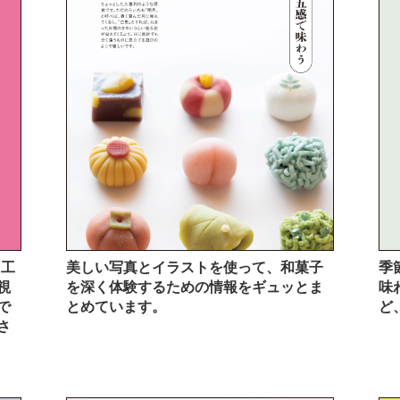
う工
美しい写真とイラストを使って、和菓子
季
視
を深く体験するための情報をギュッとま
味
で
とめています。
ど
さ