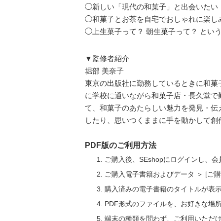
◯新しい「現代の和菓子」と出会いたい
◯和菓子とお茶を自宅でおしゃれに楽し
◯上生菓子って？ 朝生菓子って？ とい
▼監修者紹介
堀部 美奈子
東京の出版社に勤務しているときに和菓
に学校に通いながら和菓子店・長久堂で
て、和菓子のあたらしい魅力を発見・伝
したり、思いつくままに手を動かして創
PDF版のご利用方法
ご購入後、SEshopにログインし、
ご購入電子書籍およびデータ ＞ [
購入済みの電子書籍のタイトルが表
PDF形式のファイルを、お好きな場
端末の種類を問わず、ご利用いただ