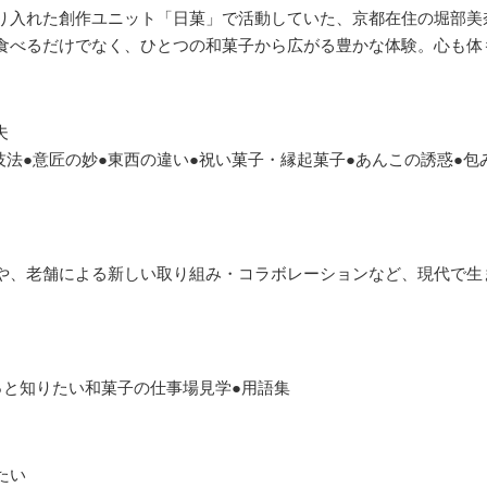
り入れた創作ユニット「日菓」で活動していた、京都在住の堀部美
食べるだけでなく、ひとつの和菓子から広がる豊かな体験。心も体
夫
技法●意匠の妙●東西の違い●祝い菓子・縁起菓子●あんこの誘惑●包
や、老舗による新しい取り組み・コラボレーションなど、現代で生
もっと知りたい和菓子の仕事場見学●用語集
たい