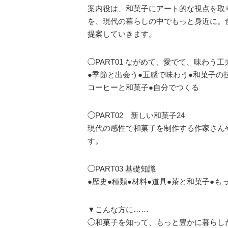
案内役は、和菓子にアート的な視点を取
を、現代の暮らしの中でもっと身近に。
提案していきます。
◯PART01 ながめて、愛でて、味わう工
●季節と出会う●五感で味わう●和菓子の
コーヒーと和菓子●自分でつくる
◯PART02 新しい和菓子24
現代の感性で和菓子を制作する作家さん
す。
◯PART03 基礎知識
●歴史●種類●材料●道具●茶と和菓子●
▼こんな方に……
◯和菓子を知って、もっと豊かに暮らし