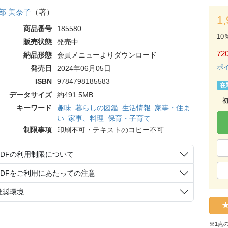
部 美奈子
（著）
1
商品番号
185580
10
販売状態
発売中
72
納品形態
会員メニューよりダウンロード
ポ
発売日
2024年06月05日
ISBN
9784798185583
在
データサイズ
約491.5MB
キーワード
趣味
暮らしの図鑑
生活情報
家事・住ま
い
家事、料理
保育・子育て
制限事項
印刷不可・テキストのコピー不可
PDFの利用制限について
PDFをご利用にあたっての注意
推奨環境
※1点