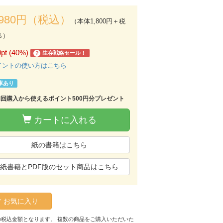
,980円（税込）
（本体1,800円＋税
％）
0pt (40%)
生存戦略セール！
?
イントの使い方はこちら
庫あり
初回購入から使えるポイント500円分プレゼント
カートに入れる
紙の書籍はこちら
紙書籍とPDF版のセット商品はこちら
お気に入り
の税込金額となります。 複数の商品をご購入いただいた