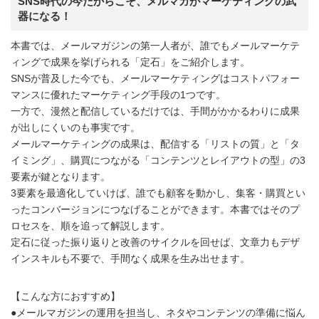
SNS時代の今だからこそ、メルマガがマーケティングの武
器になる！
本書では、メールマガジンの第一人者が、誰でもメールマーケテ
ィングで成果を挙げられる「定石」をご紹介します。
SNSが普及した今でも、メールマーケティングはコストパフォー
マンスに優れたマーケティング手段の1つです。
一方で、漫然と配信しているだけでは、手間がかかるわりに成果
が出しにくいのも事実です。
メールマーケティングの成果は、配信する「リストの質」と「タ
イミング」、購買につながる「コンテンツとレイアウトの型」の3
要素が鍵となります。
3要素を最適化していけば、誰でも顧客を動かし、集客・購買とい
ったコンバージョンにつなげることができます。本書ではそのプ
ロセスを、順を追って解説します。
定石に従った振り返りと改善のサイクルを回せば、文章力もデザ
インスキルも不要で、手間なく成果を生み出せます。
【こんな方におすすめ】
●メールマガジンの運用を担当し、ネタやコンテンツの準備に悩ん