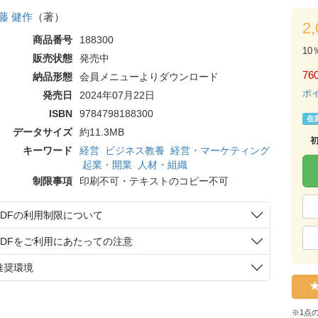
藤 健作
（著）
2
商品番号
188300
10
販売状態
発売中
76
納品形態
会員メニューよりダウンロード
ポ
発売日
2024年07月22日
ISBN
9784798188300
在
データサイズ
約11.3MB
キーワード
経営
ビジネス教養
経営・マーケティング
起業・開業
人材・組織
制限事項
印刷不可・テキストのコピー不可
PDFの利用制限について
PDFをご利用にあたっての注意
推奨環境
※1点