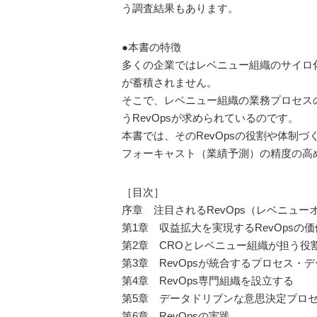
う調査結果もあります。
●本書の特徴
多くの企業ではレベニュー組織のサイロ
が蓄積されません。
そこで、レベニュー組織の業務プロセス
うRevOpsが求められているのです。
本書では、そのRevOpsの役割や体制
フォーキャスト（業績予測）の精度の高め
［目次］
序章 注目されるRevOps（レベニュー
第1章 収益拡大を実現するRevOpsの価
第2章 CROとレベニュー組織が担う役
第3章 RevOpsが統合するプロセス・
第4章 RevOps専門組織を設立する
第5章 データドリブンな意思決定プロ
第6章 RevOpsの実践