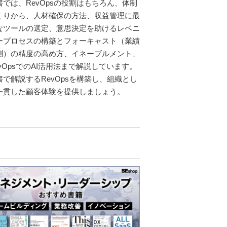
書では、RevOpsの役割はもちろん、体制
くりから、人材確保の方法、収益管理に最
なツールの選定、意思決定を助けるレベニ
ープロセスの構築とフォーキャスト（業績
測）の精度の高め方、イネーブルメント、
evOpsでのAI活用法まで解説しています。
書で解説するRevOpsを構築し、組織とし
一貫した顧客体験を提供しましょう。