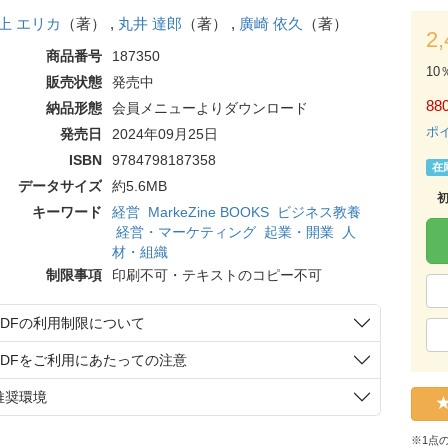
上 エリカ
（著） ,
丸井 達郎
（著） ,
廣崎 依久
（著）
2
商品番号
187350
10
販売状態
発売中
88
納品形態
会員メニューよりダウンロード
ポ
発売日
2024年09月25日
ISBN
9784798187358
在
データサイズ
約5.6MB
キーワード
経営
MarkeZine BOOKS
ビジネス教養
経営・マーケティング
起業・開業
人
材・組織
制限事項
印刷不可・テキストのコピー不可
PDFの利用制限について
PDFをご利用にあたっての注意
推奨環境
※1点