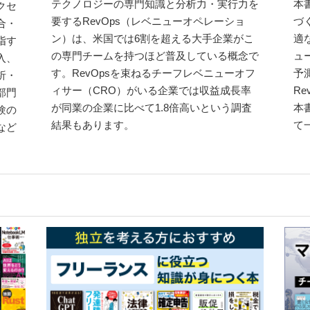
テクノロジーの専門知識と分析力・実行力を
本
クセ
要するRevOps（レベニューオペレーショ
づ
合・
ン）は、米国では6割を超える大手企業がこ
適
指す
の専門チームを持つほど普及している概念で
ュ
入、
す。RevOpsを束ねるチーフレベニューオフ
予
析・
ィサー（CRO）がいる企業では収益成長率
R
部門
が同業の企業に比べて1.8倍高いという調査
本
験の
結果もあります。
て
など