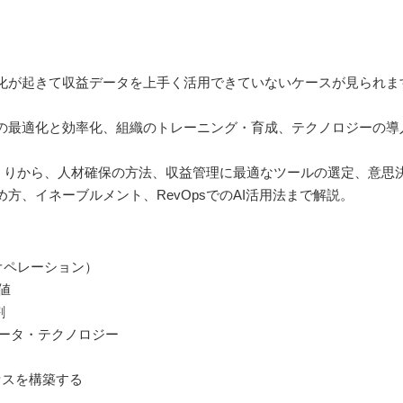
化が起きて収益データを上手く活用できていないケースが見られま
の最適化と効率化、組織のトレーニング・育成、テクノロジーの導
づくりから、人材確保の方法、収益管理に最適なツールの選定、意
方、イネーブルメント、RevOpsでのAI活用法まで解説。
オペレーション）
値
割
データ・テクノロジー
セスを構築する