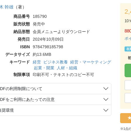
木 幹雄
（著）
2
商品番号
185790
10
販売状態
発売中
88
納品形態
会員メニューよりダウンロード
ポ
発売日
2024年10月09日
ISBN
9784798185798
在
データサイズ
約13.6MB
キーワード
経営
ビジネス教養
経営・マーケティング
起業・開業
人材・組織
制限事項
印刷不可・テキストのコピー不可
PDFの利用制限について
PDFをご利用にあたっての注意
推奨環境
※1点