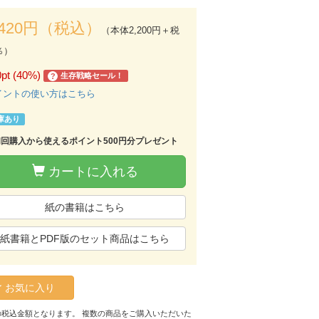
,420円（税込）
（本体2,200円＋税
％）
0pt (40%)
生存戦略セール！
?
イントの使い方はこちら
庫あり
初回購入から使えるポイント500円分プレゼント
カートに入れる
紙の書籍はこちら
紙書籍とPDF版のセット商品はこちら
お気に入り
の税込金額となります。 複数の商品をご購入いただいた