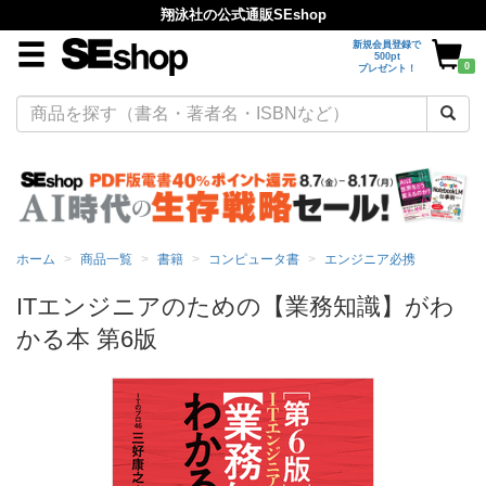
翔泳社の公式通販SEshop
新規会員登録で
500pt
0
プレゼント！
ホーム
商品一覧
書籍
コンピュータ書
エンジニア必携
ITエンジニアのための【業務知識】がわ
かる本 第6版