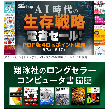
[キャンペーン]【8/17まで】AI時代の生存戦略セール！ PDF版電…