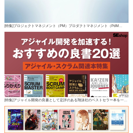
[特集]プロジェクトマネジメント（PM）プロダクトマネジメント（PdM…
[特集]アジャイル開発の良書として定評のある翔泳社のベストセラー本を一…