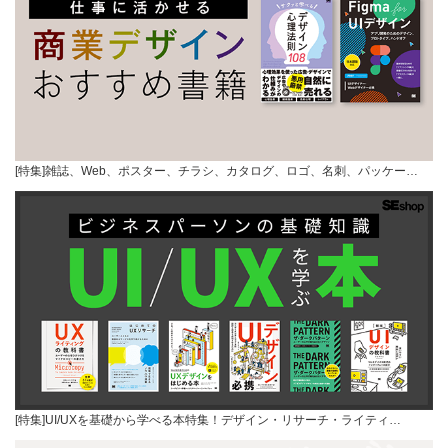
[特集]雑誌、Web、ポスター、チラシ、カタログ、ロゴ、名刺、パッケー…
[特集]UI/UXを基礎から学べる本特集！デザイン・リサーチ・ライティ…