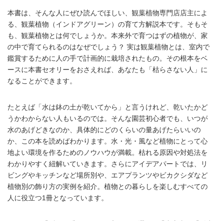
本書は、そんな人にぜひ読んでほしい、観葉植物専門店店主によ
る、観葉植物（インドアグリーン）の育て方解説本です。そもそ
も、観葉植物とは何でしょうか。本来外で育つはずの植物が、家
の中で育てられるのはなぜでしょう？ 実は観葉植物とは、室内で
鑑賞するために人の手で計画的に栽培されたもの。その根本をベ
ースに本書セオリーをおさえれば、あなたも「枯らさない人」に
なることができます。
たとえば「水は鉢の土が乾いてから」と言うけれど、乾いたかど
うかわからない人もいるのでは。そんな園芸初心者でも、いつが
水のあげどきなのか、具体的にどのくらいの量あげたらいいの
か、この本を読めばわかります。水・光・風など植物にとって心
地よい環境を作るためのノウハウが満載。枯れる原因や対処法を
わかりやすく紐解いていきます。さらにアイデアパートでは、リ
ビングやキッチンなど場所別や、エアプランツやビカクシダなど
植物別の飾り方の実例を紹介。植物との暮らしを楽しむすべての
人に役立つ1冊となっています。