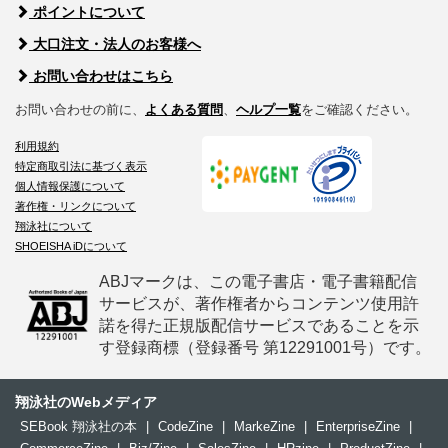
ポイントについて
大口注文・法人のお客様へ
お問い合わせはこちら
お問い合わせの前に、
よくある質問
、
ヘルプ一覧
をご確認ください。
利用規約
特定商取引法に基づく表示
個人情報保護について
著作権・リンクについて
翔泳社について
SHOEISHA iDについて
ABJマークは、この電子書店・電子書籍配信
サービスが、著作権者からコンテンツ使用許
諾を得た正規版配信サービスであることを示
す登録商標（登録番号 第12291001号）です。
翔泳社のWebメディア
SEBook 翔泳社の本
|
CodeZine
|
MarkeZine
|
EnterpriseZine
|