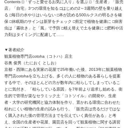
Contents □「ずっと愛せるお気に入り」を選ぶ □「生産者」「販売
店」「自宅」3つの環境を知る □はじめの2～3週間の壁を乗り越え
る □毎日の水やりはいらない □本が読める500ルクスの明るさを確
保 □休眠期のサインは新芽をチェック □剪定で植物を健康に □病害
虫は「霧吹き」と「風」で予防 □植え替えで土を健康に □肥料や活
力剤はタイミングに配慮して……
▼著者紹介
観葉植物専門店cotoha（コトハ）店主
谷奥 俊男（たにおく としお）
京都・西陣にある実家の花屋で25年働いた後、2013年に観葉植物
専門店cotohaを立ち上げる。多くの人に植物のある暮らしを提案
する中で、そのほとんどの方が数年内に枯らしてしまっているこ
とに気付き、「枯らしている原因」を7年前より追求し始める。衛
生的で管理が楽なセラミック土「コトソイル」の開発や、生産
者・大学の研究機関と協力体制を作り、置かれる環境に合わせた
枯れにくい植物の生産の試みも行う。「販売店は売るだけではな
く購入された後の管理方法までを伝えていく責任がある」と考
え、全国の生産者や花屋、園芸店を回って観葉植物に関する講習