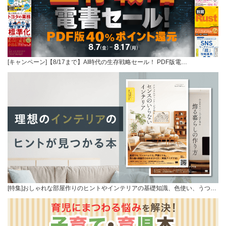
[キャンペーン]【8/17まで】AI時代の生存戦略セール！ PDF版電…
[特集]おしゃれな部屋作りのヒントやインテリアの基礎知識、色使い、うつ…