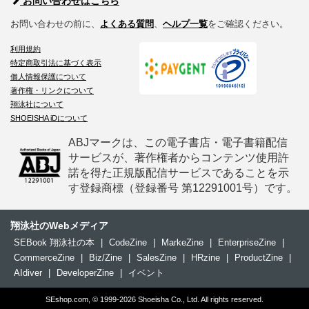
お問い合わせはこちら
お問い合わせの前に、
よくある質問
、
ヘルプ一覧
をご確認ください。
利用規約
特定商取引法に基づく表示
個人情報保護について
著作権・リンクについて
翔泳社について
SHOEISHA iDについて
ABJマークは、この電子書店・電子書籍配信
サービスが、著作権者からコンテンツ使用許
諾を得た正規版配信サービスであることを示
す登録商標（登録番号 第12291001号）です。
翔泳社のWebメディア
SEBook 翔泳社の本
|
CodeZine
|
MarkeZine
|
EnterpriseZine
|
CommerceZine
|
Biz/Zine
|
SalesZine
|
HRzine
|
ProductZine
|
AIdiver
|
DeveloperZine
|
イベント
SEshop.com, © 1999-2026 Shoeisha Co., Ltd. All rights reserved.