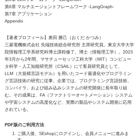
第6章 マルチエージェントフレームワーク -LangGraph-
第7章 アプリケーション
Appendix
【著者プロフィール】奥田 勝己（おくだ かつみ）
三菱電機株式会社 先端技術総合研究所 主席研究員。東京大学大学
院情報理工学系研究科博士課程修了。博士（情報理工学）。2023
年3月から2年間、マサチューセッツ工科大学（MIT）コンピュー
タ科学・人工知能研究所（CSAIL）にて客員研究員として、
LLM（大規模言語モデル）を用いたコード最適化やプログラミン
グ言語技術の研究に従事。企業では、プログラミング言語技術、
コンパイラ、および組み込みシステムの研究開発に長年取り組
む。その成果は、FA（ファクトリーオートメーション）システム
や宇宙システムの高度化など、実際の製品やシステム開発に応用
されている。
PDF版のご利用方法
ご購入後、SEshopにログインし、会員メニューに進みま
す。