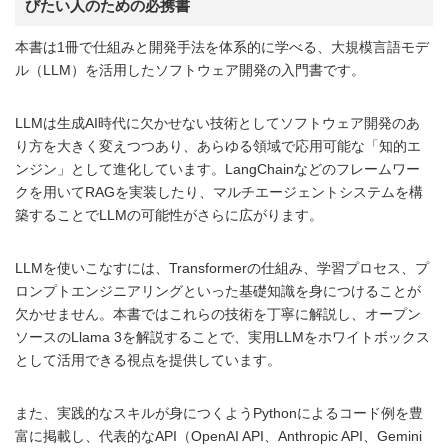
びたい人のための必携書
本書は1冊で仕組みと開発手法を体系的に学べる、大規模言語モデ
ル（LLM）を活用したソフトウェア開発の入門書です。
LLMは生成AI時代に欠かせない技術としてソフトウェア開発のあ
り方を大きく変えつつあり、あらゆる領域で応用可能な「知的エ
ンジン」として進化しています。LangChainなどのフレームワー
クを用いてRAGを実装したり、マルチエージェントシステムを構
築することでLLMの可能性がさらに広がります。
LLMを使いこなすには、Transformerの仕組み、学習プロセス、プ
ロンプトエンジニアリングといった基礎知識を身につけることが
欠かせません。本書ではこれらの技術を丁寧に解説し、オープン
ソースのLlama 3を解説することで、実用LLMをホワイトボックス
として活用できる視点を提供しています。
また、実践的なスキルが身につくようPythonによるコード例を豊
富に掲載し、代表的なAPI（OpenAI API、Anthropic API、Gemini