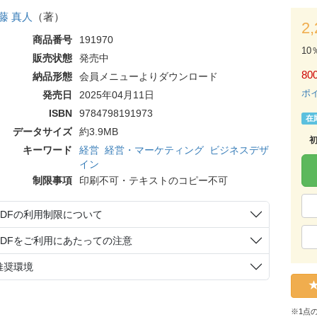
藤 真人
（著）
2
商品番号
191970
10
販売状態
発売中
80
納品形態
会員メニューよりダウンロード
ポ
発売日
2025年04月11日
ISBN
9784798191973
在
データサイズ
約3.9MB
キーワード
経営
経営・マーケティング
ビジネスデザ
イン
制限事項
印刷不可・テキストのコピー不可
PDFの利用制限について
PDFをご利用にあたっての注意
推奨環境
※1点