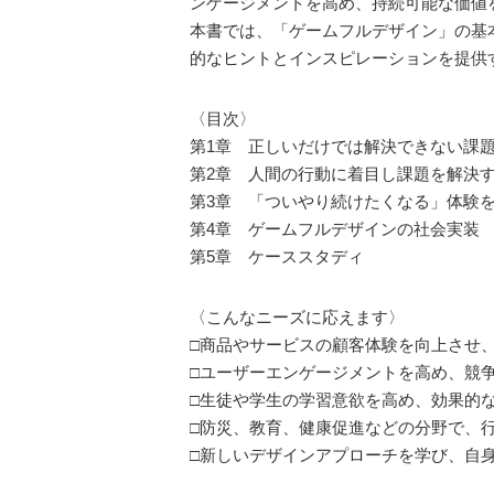
ンゲージメントを高め、持続可能な価値
本書では、「ゲームフルデザイン」の基
的なヒントとインスピレーションを提供
〈目次〉
第1章 正しいだけでは解決できない課
第2章 人間の行動に着目し課題を解決
第3章 「ついやり続けたくなる」体験を
第4章 ゲームフルデザインの社会実装
第5章 ケーススタディ
〈こんなニーズに応えます〉
□商品やサービスの顧客体験を向上させ
□ユーザーエンゲージメントを高め、競
□生徒や学生の学習意欲を高め、効果的
□防災、教育、健康促進などの分野で、
□新しいデザインアプローチを学び、自