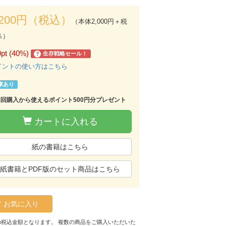
,200円（税込）
（本体2,000円＋税
％）
0pt (40%)
生存戦略セール！
?
イントの使い方はこちら
庫あり
初回購入から使えるポイント500円分プレゼント
カートに入れる
紙の書籍はこちら
紙書籍とPDF版のセット商品はこちら
お気に入り
の税込金額となります。 複数の商品をご購入いただいた